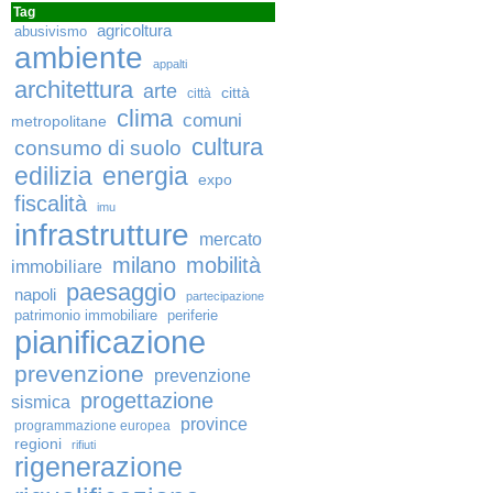
Tag
agricoltura
abusivismo
ambiente
appalti
architettura
arte
città
città
clima
comuni
metropolitane
cultura
consumo di suolo
edilizia
energia
expo
fiscalità
imu
infrastrutture
mercato
milano
mobilità
immobiliare
paesaggio
napoli
partecipazione
patrimonio immobiliare
periferie
pianificazione
prevenzione
prevenzione
progettazione
sismica
province
programmazione europea
regioni
rifiuti
rigenerazione