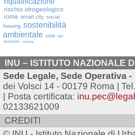
riqualificazione
rischio idrogeologico
roma
smart city
social
sostenibilità
housing
ambientale
stadi
tav
terremoto
venezia
INU – ISTITUTO NAZIONALE 
Sede Legale, Sede Operativa - 
dei Volsci 14 - 00179 Roma | Tel
| Posta certificata:
inu.pec@legalm
02133621009
CREDITI
© INU - Istituto Nazionale di Urb