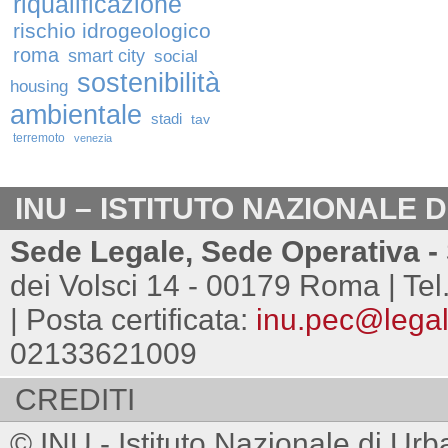
riqualificazione
rischio idrogeologico
roma
smart city
social
sostenibilità
housing
ambientale
stadi
tav
terremoto
venezia
INU – ISTITUTO NAZIONALE 
Sede Legale, Sede Operativa - 
dei Volsci 14 - 00179 Roma | Tel
| Posta certificata:
inu.pec@legalm
02133621009
CREDITI
© INU - Istituto Nazionale di Urb