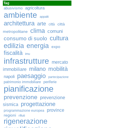
Tag
agricoltura
abusivismo
ambiente
appalti
architettura
arte
città
città
clima
comuni
metropolitane
cultura
consumo di suolo
edilizia
energia
expo
fiscalità
imu
infrastrutture
mercato
milano
mobilità
immobiliare
paesaggio
napoli
partecipazione
patrimonio immobiliare
periferie
pianificazione
prevenzione
prevenzione
progettazione
sismica
province
programmazione europea
regioni
rifiuti
rigenerazione