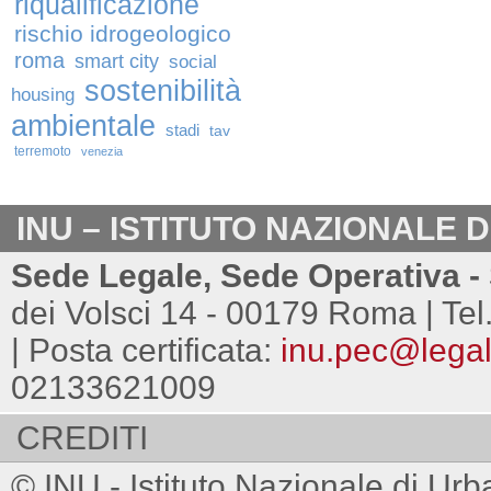
riqualificazione
rischio idrogeologico
roma
smart city
social
sostenibilità
housing
ambientale
stadi
tav
terremoto
venezia
INU – ISTITUTO NAZIONALE 
Sede Legale, Sede Operativa - 
dei Volsci 14 - 00179 Roma | Tel
| Posta certificata:
inu.pec@legalm
02133621009
CREDITI
© INU - Istituto Nazionale di Urb