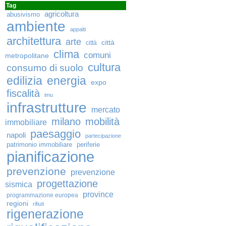
Tag
agricoltura
abusivismo
ambiente
appalti
architettura
arte
città
città
clima
comuni
metropolitane
cultura
consumo di suolo
edilizia
energia
expo
fiscalità
imu
infrastrutture
mercato
milano
mobilità
immobiliare
paesaggio
napoli
partecipazione
patrimonio immobiliare
periferie
pianificazione
prevenzione
prevenzione
progettazione
sismica
province
programmazione europea
regioni
rifiuti
rigenerazione