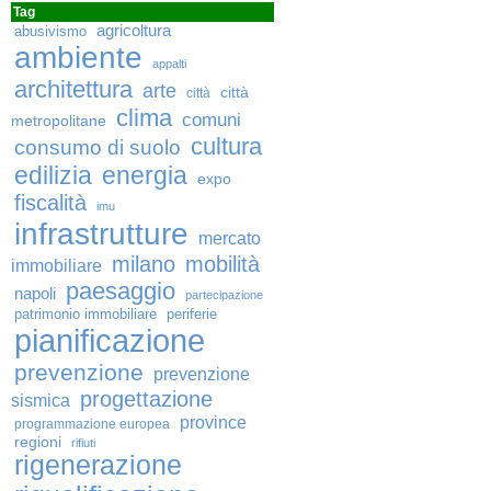
Tag
agricoltura
abusivismo
ambiente
appalti
architettura
arte
città
città
clima
comuni
metropolitane
cultura
consumo di suolo
edilizia
energia
expo
fiscalità
imu
infrastrutture
mercato
milano
mobilità
immobiliare
paesaggio
napoli
partecipazione
patrimonio immobiliare
periferie
pianificazione
prevenzione
prevenzione
progettazione
sismica
province
programmazione europea
regioni
rifiuti
rigenerazione