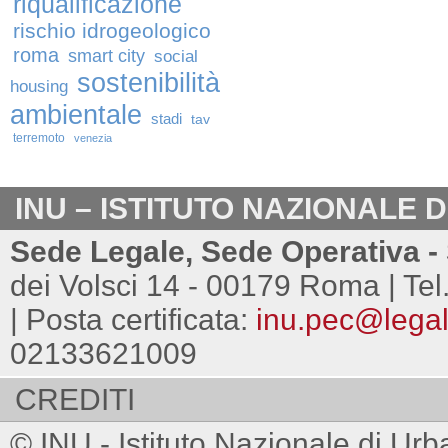
riqualificazione
rischio idrogeologico
roma
smart city
social
sostenibilità
housing
ambientale
stadi
tav
terremoto
venezia
INU – ISTITUTO NAZIONALE 
Sede Legale, Sede Operativa - 
dei Volsci 14 - 00179 Roma | Tel
| Posta certificata:
inu.pec@legalm
02133621009
CREDITI
© INU - Istituto Nazionale di Urb