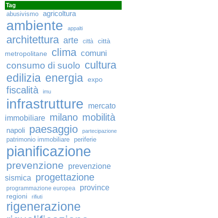
Tag
agricoltura
abusivismo
ambiente
appalti
architettura
arte
città
città
clima
comuni
metropolitane
cultura
consumo di suolo
edilizia
energia
expo
fiscalità
imu
infrastrutture
mercato
milano
mobilità
immobiliare
paesaggio
napoli
partecipazione
patrimonio immobiliare
periferie
pianificazione
prevenzione
prevenzione
progettazione
sismica
province
programmazione europea
regioni
rifiuti
rigenerazione