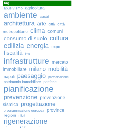
Tag
agricoltura
abusivismo
ambiente
appalti
architettura
arte
città
città
clima
comuni
metropolitane
cultura
consumo di suolo
edilizia
energia
expo
fiscalità
imu
infrastrutture
mercato
milano
mobilità
immobiliare
paesaggio
napoli
partecipazione
patrimonio immobiliare
periferie
pianificazione
prevenzione
prevenzione
progettazione
sismica
province
programmazione europea
regioni
rifiuti
rigenerazione