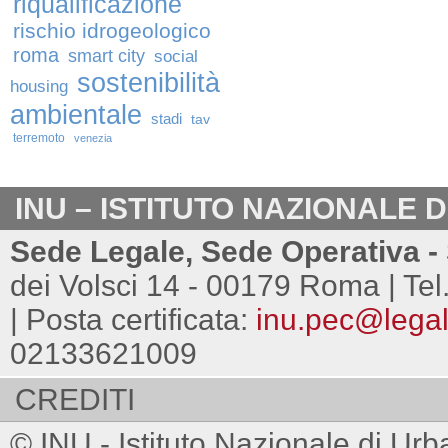
riqualificazione
rischio idrogeologico
roma
smart city
social
sostenibilità
housing
ambientale
stadi
tav
terremoto
venezia
INU – ISTITUTO NAZIONALE 
Sede Legale, Sede Operativa - 
dei Volsci 14 - 00179 Roma | Tel
| Posta certificata:
inu.pec@legalm
02133621009
CREDITI
© INU - Istituto Nazionale di Urb