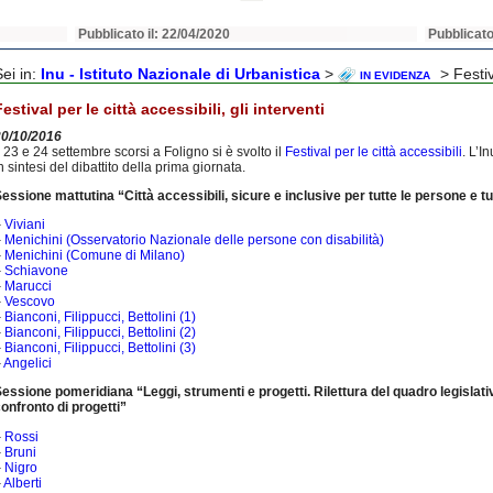
Pubblicato il: 22/04/2020
Pubblicato
Sei in:
Inu - Istituto Nazionale di Urbanistica
>
> Festiva
IN EVIDENZA
Festival per le città accessibili, gli interventi
20/10/2016
l 23 e 24 settembre scorsi a Foligno si è svolto il
Festival per le città accessibili
. L’I
n sintesi del dibattito della prima giornata.
essione mattutina “Città accessibili, sicure e inclusive per tutte le persone e tu
–
Viviani
–
Menichini (Osservatorio Nazionale delle persone con disabilità)
–
Menichini (Comune di Milano)
–
Schiavone
–
Marucci
–
Vescovo
–
Bianconi, Filippucci, Bettolini (1)
–
Bianconi, Filippucci, Bettolini (2)
–
Bianconi, Filippucci, Bettolini (3)
–
Angelici
essione pomeridiana “Leggi, strumenti e progetti. Rilettura del quadro legislativ
onfronto di progetti”
–
Rossi
–
Bruni
–
Nigro
–
Alberti