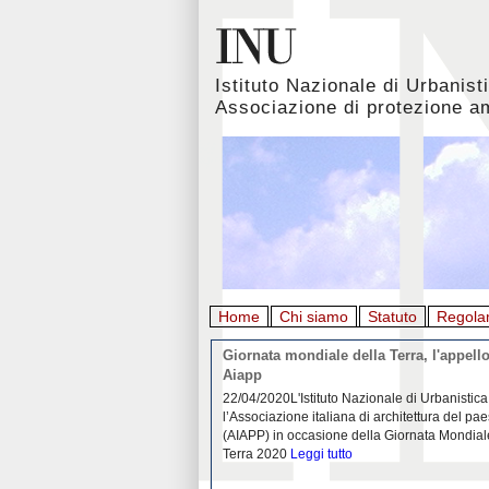
Istituto Nazionale di Urbanist
Associazione di protezione a
Home
Chi siamo
Statuto
Regola
rbanistica italiana al
Giornata mondiale della Terra, l'appello
emergenza. L’INU apre una
Aiapp
tiva: ecco come partecipare
 diffondersi del contagio da
22/04/2020L'Istituto Nazionale di Urbanistica
pieno svolgimento, è ormai
l’Associazione italiana di architettura del pa
eguenze sociali, economiche e
(AIAPP) in occasione della Giornata Mondial
idemia
Leggi tutto
Terra 2020
Leggi tutto