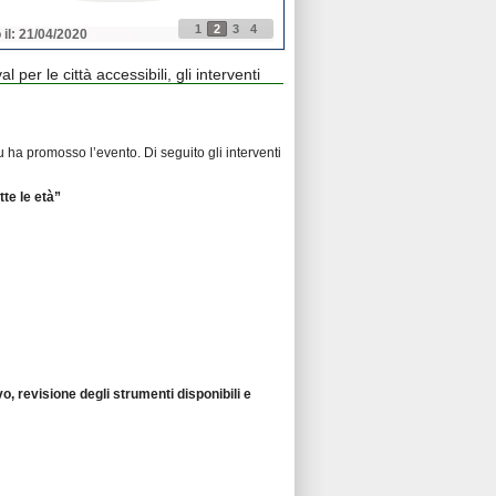
1
2
3
4
 il: 21/04/2020
Pubblicato il: 21/04/2020
l per le città accessibili, gli interventi
nu ha promosso l’evento. Di seguito gli interventi
tte le età”
o, revisione degli strumenti disponibili e