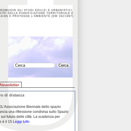
PROMUOVE GLI STUDI EDILIZI E URBANISTICI,
CÌPI DELLA PIANIFICAZIONE TERRITORIALE E
4/49) E PROTEGGE L'AMBIENTE (DM 162/1997)
Newsletter
o di distanza
La crisi dei porti durante la
0L'Associazione Biennale dello spazio
26/04/2020Nei mesi passati abbiam
ancia una riflessione condivisa sullo Spazio
Community "Porti città territori", 
 sul futuro delle città. La scadenza per
collaborazione con Assoporti e A
e è il 15
Leggi tutto
pandemia ci ha
Leggi tutto