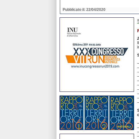
2020
Pubblicato il: 22/04/2020
I
i
S
S
c