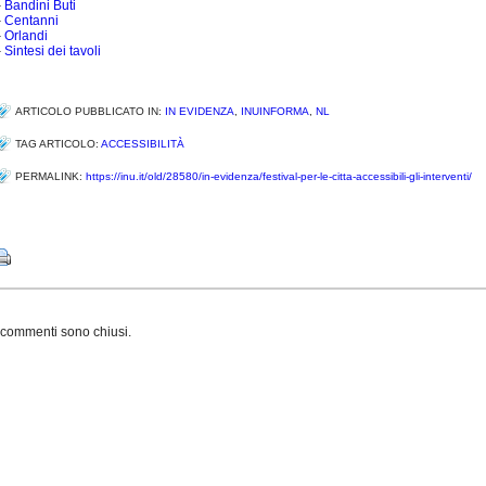
–
Bandini Buti
–
Centanni
–
Orlandi
–
Sintesi dei tavoli
ARTICOLO PUBBLICATO IN:
IN EVIDENZA
,
INUINFORMA
,
NL
TAG ARTICOLO:
ACCESSIBILITÀ
PERMALINK:
https://inu.it/old/28580/in-evidenza/festival-per-le-citta-accessibili-gli-interventi/
Share
 commenti sono chiusi.