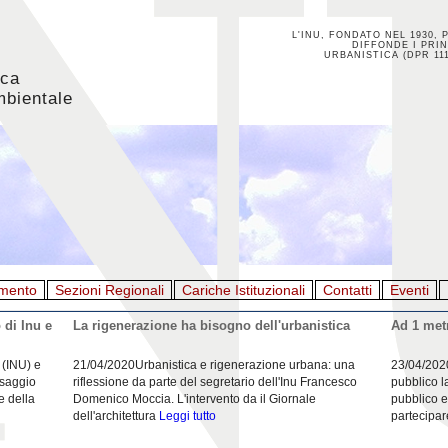
L'INU, FONDATO NEL 1930, 
DIFFONDE I PRIN
URBANISTICA (DPR 111
ica
mbientale
mento
Sezioni Regionali
Cariche Istituzionali
Contatti
Eventi
 di Inu e
La rigenerazione ha bisogno dell'urbanistica
Ad 1 metr
 (INU) e
21/04/2020Urbanistica e rigenerazione urbana: una
23/04/202
esaggio
riflessione da parte del segretario dell'Inu Francesco
pubblico l
e della
Domenico Moccia. L'intervento da il Giornale
pubblico e
dell'architettura
Leggi tutto
partecipar