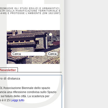
PROMUOVE GLI STUDI EDILIZI E URBANISTICI,
CÌPI DELLA PIANIFICAZIONE TERRITORIALE E
4/49) E PROTEGGE L'AMBIENTE (DM 162/1997)
Newsletter
o di distanza
La crisi dei porti durante la
0L'Associazione Biennale dello spazio
26/04/2020Nei mesi passati abbiam
ancia una riflessione condivisa sullo Spazio
Community "Porti città territori", 
 sul futuro delle città. La scadenza per
collaborazione con Assoporti e A
e è il 15
Leggi tutto
pandemia ci ha
Leggi tutto