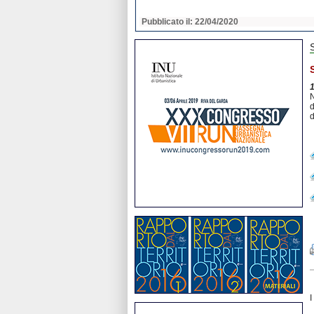
2020
Pubblicato il: 22/04/2020
N
d
d
I