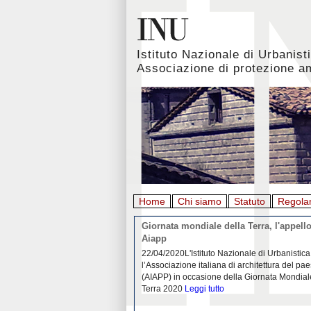
Istituto Nazionale di Urbanist
Associazione di protezione a
Home
Chi siamo
Statuto
Regola
rbanistica italiana al
Giornata mondiale della Terra, l'appello
emergenza. L’INU apre una
Aiapp
tiva: ecco come partecipare
 diffondersi del contagio da
22/04/2020L'Istituto Nazionale di Urbanistica
pieno svolgimento, è ormai
l’Associazione italiana di architettura del pa
eguenze sociali, economiche e
(AIAPP) in occasione della Giornata Mondial
idemia
Leggi tutto
Terra 2020
Leggi tutto