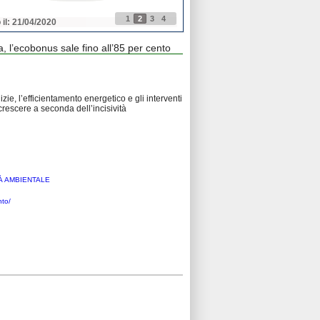
1
2
3
4
 il: 21/04/2020
Pubblicato il: 21/04/2020
, l’ecobonus sale fino all’85 per cento
izie, l’efficientamento energetico e gli interventi
crescere a seconda dell’incisività
À AMBIENTALE
nto/