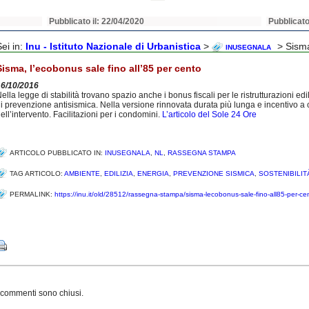
Pubblicato il: 22/04/2020
Pubblicato
Sei in:
Inu - Istituto Nazionale di Urbanistica
>
> Sisma
INUSEGNALA
Sisma, l’ecobonus sale fino all’85 per cento
16/10/2016
ella legge di stabilità trovano spazio anche i bonus fiscali per le ristrutturazioni edil
i prevenzione antisismica. Nella versione rinnovata durata più lunga e incentivo a 
ell’intervento. Facilitazioni per i condomini.
L’articolo del Sole 24 Ore
ARTICOLO PUBBLICATO IN:
INUSEGNALA
,
NL
,
RASSEGNA STAMPA
TAG ARTICOLO:
AMBIENTE
,
EDILIZIA
,
ENERGIA
,
PREVENZIONE SISMICA
,
SOSTENIBILIT
PERMALINK:
https://inu.it/old/28512/rassegna-stampa/sisma-lecobonus-sale-fino-all85-per-ce
Share
 commenti sono chiusi.