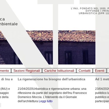
L'INU, FONDATO NEL 1930, 
DIFFONDE I PRIN
URBANISTICA (DPR 111
ica
mbientale
mento
Sezioni Regionali
Cariche Istituzionali
Contatti
Eventi
 di Inu e
La rigenerazione ha bisogno dell'urbanistica
Ad 1 metr
 (INU) e
21/04/2020Urbanistica e rigenerazione urbana: una
23/04/202
esaggio
riflessione da parte del segretario dell'Inu Francesco
pubblico l
e della
Domenico Moccia. L'intervento da il Giornale
pubblico e
dell'architettura
Leggi tutto
partecipar