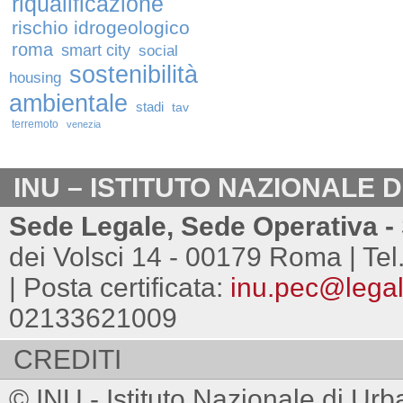
riqualificazione
rischio idrogeologico
roma
smart city
social
sostenibilità
housing
ambientale
stadi
tav
terremoto
venezia
INU – ISTITUTO NAZIONALE 
Sede Legale, Sede Operativa - 
dei Volsci 14 - 00179 Roma | Tel
| Posta certificata:
inu.pec@legalm
02133621009
CREDITI
© INU - Istituto Nazionale di Urb