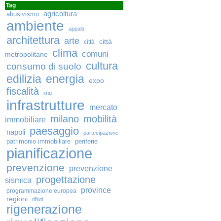
Tag
agricoltura
abusivismo
ambiente
appalti
architettura
arte
città
città
clima
comuni
metropolitane
cultura
consumo di suolo
edilizia
energia
expo
fiscalità
imu
infrastrutture
mercato
milano
mobilità
immobiliare
paesaggio
napoli
partecipazione
patrimonio immobiliare
periferie
pianificazione
prevenzione
prevenzione
progettazione
sismica
province
programmazione europea
regioni
rifiuti
rigenerazione