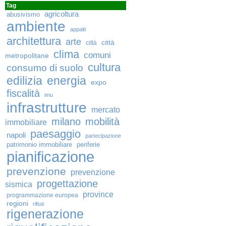
Tag
agricoltura
abusivismo
ambiente
appalti
architettura
arte
città
città
clima
comuni
metropolitane
cultura
consumo di suolo
edilizia
energia
expo
fiscalità
imu
infrastrutture
mercato
milano
mobilità
immobiliare
paesaggio
napoli
partecipazione
patrimonio immobiliare
periferie
pianificazione
prevenzione
prevenzione
progettazione
sismica
province
programmazione europea
regioni
rifiuti
rigenerazione