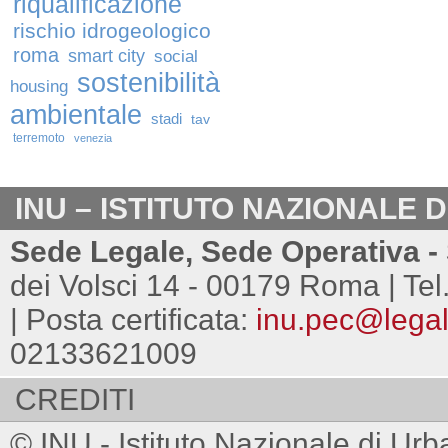
riqualificazione
rischio idrogeologico
roma
smart city
social
sostenibilità
housing
ambientale
stadi
tav
terremoto
venezia
INU – ISTITUTO NAZIONALE 
Sede Legale, Sede Operativa - 
dei Volsci 14 - 00179 Roma | Tel
| Posta certificata:
inu.pec@legalm
02133621009
CREDITI
© INU - Istituto Nazionale di Urb