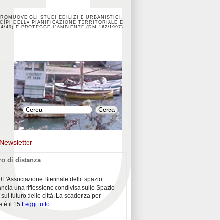
PROMUOVE GLI STUDI EDILIZI E URBANISTICI,
CÌPI DELLA PIANIFICAZIONE TERRITORIALE E
4/49) E PROTEGGE L'AMBIENTE (DM 162/1997)
Newsletter
o di distanza
La crisi dei porti durante la
0L'Associazione Biennale dello spazio
26/04/2020Nei mesi passati abbiam
ancia una riflessione condivisa sullo Spazio
Community "Porti città territori", 
 sul futuro delle città. La scadenza per
collaborazione con Assoporti e A
e è il 15
Leggi tutto
pandemia ci ha
Leggi tutto