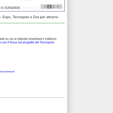
1
2
3
4
 il: 21/04/2020
Pubblicato il: 21/04/2020
– Expo, Tecnopolo e Zes per attrarre
su cui si intende incentrare il riutilizzo
ra con il focus sul progetto del Tecnopolo
investimenti/