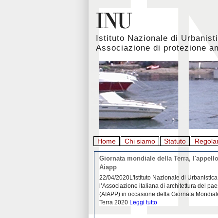
Istituto Nazionale di Urbanist
Associazione di protezione a
Home
Chi siamo
Statuto
Regola
rbanistica italiana al
Giornata mondiale della Terra, l'appello
emergenza. L’INU apre una
Aiapp
tiva: ecco come partecipare
 diffondersi del contagio da
22/04/2020L'Istituto Nazionale di Urbanistica
pieno svolgimento, è ormai
l’Associazione italiana di architettura del pa
eguenze sociali, economiche e
(AIAPP) in occasione della Giornata Mondial
idemia
Leggi tutto
Terra 2020
Leggi tutto