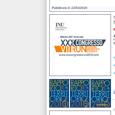
2020
Pubblicato il: 22/04/2020
H
d
I