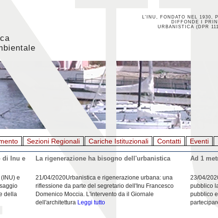
L'INU, FONDATO NEL 1930, 
DIFFONDE I PRIN
URBANISTICA (DPR 111
ica
mbientale
mento
Sezioni Regionali
Cariche Istituzionali
Contatti
Eventi
 di Inu e
La rigenerazione ha bisogno dell'urbanistica
Ad 1 metr
 (INU) e
21/04/2020Urbanistica e rigenerazione urbana: una
23/04/202
esaggio
riflessione da parte del segretario dell'Inu Francesco
pubblico l
e della
Domenico Moccia. L'intervento da il Giornale
pubblico e
dell'architettura
Leggi tutto
partecipar