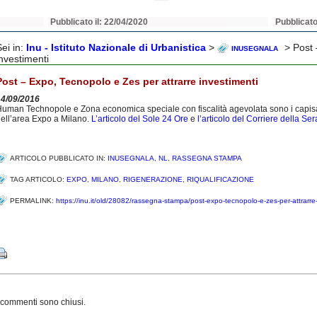
Pubblicato il: 22/04/2020
Pubblicato
Sei in:
Inu - Istituto Nazionale di Urbanistica
>
> Post 
INUSEGNALA
investimenti
Post – Expo, Tecnopolo e Zes per attrarre investimenti
14/09/2016
uman Technopole e Zona economica speciale con fiscalità agevolata sono i capisaldi 
ell’area Expo a Milano.
L’articolo del Sole 24 Ore
e
l’articolo del Corriere della Se
ARTICOLO PUBBLICATO IN:
INUSEGNALA
,
NL
,
RASSEGNA STAMPA
TAG ARTICOLO:
EXPO
,
MILANO
,
RIGENERAZIONE
,
RIQUALIFICAZIONE
PERMALINK:
https://inu.it/old/28082/rassegna-stampa/post-expo-tecnopolo-e-zes-per-attrarre-
Share
 commenti sono chiusi.