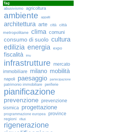
Tag
agricoltura
abusivismo
ambiente
appalti
architettura
arte
città
città
clima
comuni
metropolitane
cultura
consumo di suolo
edilizia
energia
expo
fiscalità
imu
infrastrutture
mercato
milano
mobilità
immobiliare
paesaggio
napoli
partecipazione
patrimonio immobiliare
periferie
pianificazione
prevenzione
prevenzione
progettazione
sismica
province
programmazione europea
regioni
rifiuti
rigenerazione