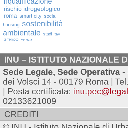
riqualificazione
rischio idrogeologico
roma
smart city
social
sostenibilità
housing
ambientale
stadi
tav
terremoto
venezia
INU – ISTITUTO NAZIONALE 
Sede Legale, Sede Operativa - 
dei Volsci 14 - 00179 Roma | Tel
| Posta certificata:
inu.pec@legalm
02133621009
CREDITI
© INU - Istituto Nazionale di Urb