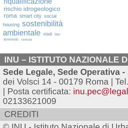
riqualificazione
rischio idrogeologico
roma
smart city
social
sostenibilità
housing
ambientale
stadi
tav
terremoto
venezia
INU – ISTITUTO NAZIONALE 
Sede Legale, Sede Operativa - 
dei Volsci 14 - 00179 Roma | Tel
| Posta certificata:
inu.pec@legalm
02133621009
CREDITI
© INU - Istituto Nazionale di Urb