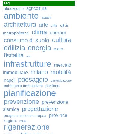
Tag
agricoltura
abusivismo
ambiente
appalti
architettura
arte
città
città
clima
comuni
metropolitane
cultura
consumo di suolo
edilizia
energia
expo
fiscalità
imu
infrastrutture
mercato
milano
mobilità
immobiliare
paesaggio
napoli
partecipazione
patrimonio immobiliare
periferie
pianificazione
prevenzione
prevenzione
progettazione
sismica
province
programmazione europea
regioni
rifiuti
rigenerazione