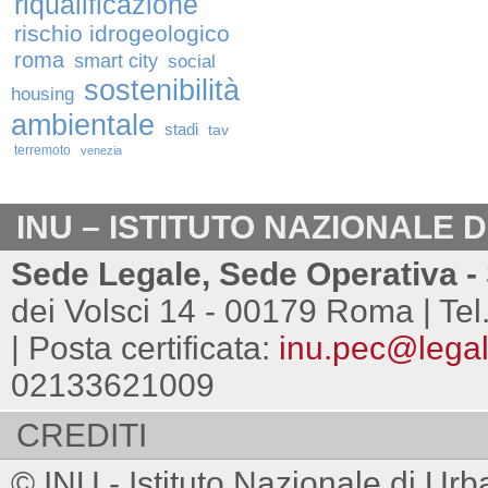
riqualificazione
rischio idrogeologico
roma
smart city
social
sostenibilità
housing
ambientale
stadi
tav
terremoto
venezia
INU – ISTITUTO NAZIONALE 
Sede Legale, Sede Operativa - 
dei Volsci 14 - 00179 Roma | Tel
| Posta certificata:
inu.pec@legalm
02133621009
CREDITI
© INU - Istituto Nazionale di Urb