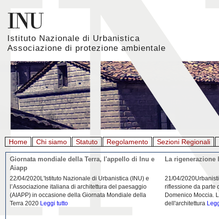
Istituto Nazionale di Urbanistica
Associazione di protezione ambientale
Home
Chi siamo
Statuto
Regolamento
Sezioni Regionali
La crisi dei porti durante la pandemia
(A proposito di) 
post Covid 19
26/04/2020Nei mesi passati abbiamo istituito la
26/04/2020“Non può s
Community "Porti città territori", avviando un progetto di
polveri sottili con i
collaborazione con Assoporti e Anci. L’emergenza della
ricercatori abbiano 
pandemia ci ha
Leggi tutto
Leggi tutto