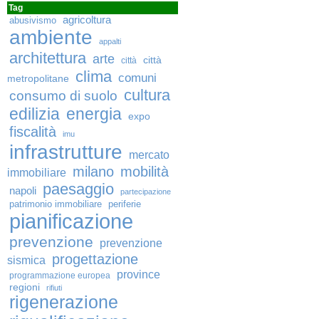
Tag
agricoltura
abusivismo
ambiente
appalti
architettura
arte
città
città
clima
comuni
metropolitane
cultura
consumo di suolo
edilizia
energia
expo
fiscalità
imu
infrastrutture
mercato
milano
mobilità
immobiliare
paesaggio
napoli
partecipazione
patrimonio immobiliare
periferie
pianificazione
prevenzione
prevenzione
progettazione
sismica
province
programmazione europea
regioni
rifiuti
rigenerazione