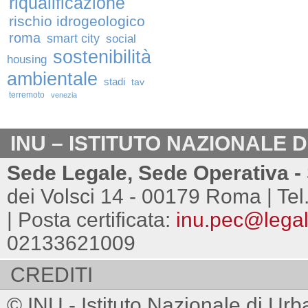
riqualificazione
rischio idrogeologico
roma
smart city
social
sostenibilità
housing
ambientale
stadi
tav
terremoto
venezia
INU – ISTITUTO NAZIONALE 
Sede Legale, Sede Operativa - 
dei Volsci 14 - 00179 Roma | Tel
| Posta certificata:
inu.pec@legalm
02133621009
CREDITI
© INU - Istituto Nazionale di Urb