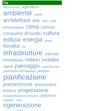
Tag
agricoltura
abusivismo
ambiente
appalti
architettura
arte
città
città
clima
comuni
metropolitane
cultura
consumo di suolo
edilizia
energia
expo
fiscalità
imu
infrastrutture
mercato
milano
mobilità
immobiliare
paesaggio
napoli
partecipazione
patrimonio immobiliare
periferie
pianificazione
prevenzione
prevenzione
progettazione
sismica
province
programmazione europea
regioni
rifiuti
rigenerazione