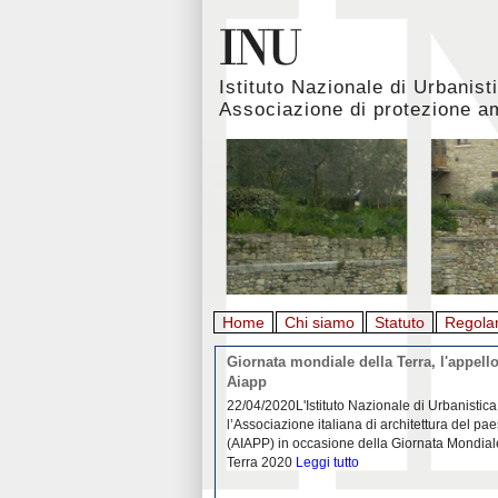
Istituto Nazionale di Urbanist
Associazione di protezione a
Home
Chi siamo
Statuto
Regola
rbanistica italiana al
Giornata mondiale della Terra, l'appello
emergenza. L’INU apre una
Aiapp
tiva: ecco come partecipare
 diffondersi del contagio da
22/04/2020L'Istituto Nazionale di Urbanistica
pieno svolgimento, è ormai
l’Associazione italiana di architettura del pa
eguenze sociali, economiche e
(AIAPP) in occasione della Giornata Mondial
idemia
Leggi tutto
Terra 2020
Leggi tutto