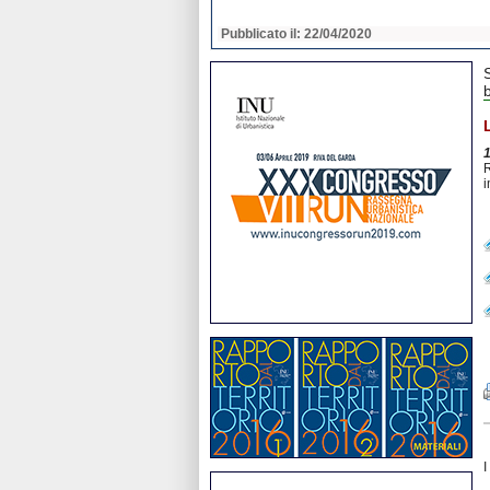
2020
Pubblicato il: 22/04/2020
b
R
i
I