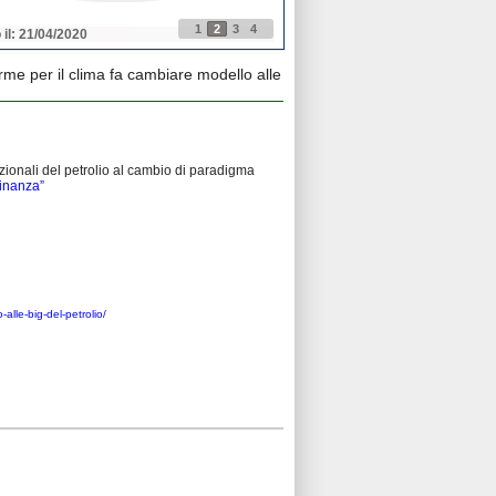
1
2
3
4
 il: 21/04/2020
Pubblicato il: 21/04/2020
rme per il clima fa cambiare modello alle
zionali del petrolio al cambio di paradigma
finanza”
alle-big-del-petrolio/