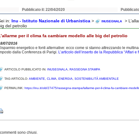
Pubblicato il: 22/04/2020
Pubblicato
Sei in:
Inu - Istituto Nazionale di Urbanistica
>
> L’alla
INUSEGNALA
ig del petrolio
L’allarme per il clima fa cambiare modello alle big del petrolio
18/07/2016
isparmio energetico e fonti alternative: ecco come si stanno attrezzando le multina
mposto dalla Conferenza di Parigi.
L’articolo dell’inserto de la Repubblica “Affari e 
ARTICOLO PUBBLICATO IN:
INUSEGNALA
,
RASSEGNA STAMPA
TAG ARTICOLO:
AMBIENTE
,
CLIMA
,
ENERGIA
,
SOSTENIBILITÀ AMBIENTALE
PERMALINK:
https://inu.it/old/27475/rassegna-stampa/lallarme-per-il-clima-fa-cambiare-modello-
Share
 commenti sono chiusi.