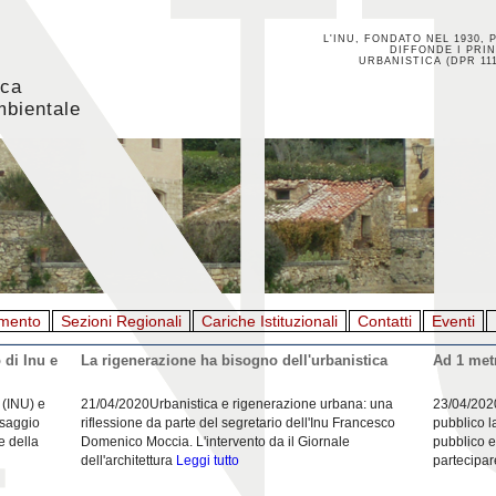
L'INU, FONDATO NEL 1930, 
DIFFONDE I PRIN
URBANISTICA (DPR 111
ica
mbientale
mento
Sezioni Regionali
Cariche Istituzionali
Contatti
Eventi
 di Inu e
La rigenerazione ha bisogno dell'urbanistica
Ad 1 metr
 (INU) e
21/04/2020Urbanistica e rigenerazione urbana: una
23/04/202
esaggio
riflessione da parte del segretario dell'Inu Francesco
pubblico l
e della
Domenico Moccia. L'intervento da il Giornale
pubblico e
dell'architettura
Leggi tutto
partecipar