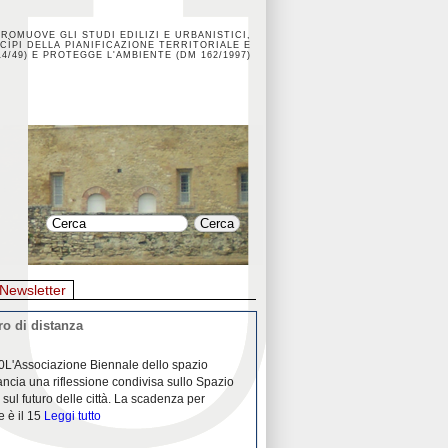
PROMUOVE GLI STUDI EDILIZI E URBANISTICI,
CÌPI DELLA PIANIFICAZIONE TERRITORIALE E
4/49) E PROTEGGE L'AMBIENTE (DM 162/1997)
Newsletter
o di distanza
La crisi dei porti durante la
0L'Associazione Biennale dello spazio
26/04/2020Nei mesi passati abbiam
ancia una riflessione condivisa sullo Spazio
Community "Porti città territori", 
 sul futuro delle città. La scadenza per
collaborazione con Assoporti e A
e è il 15
Leggi tutto
pandemia ci ha
Leggi tutto