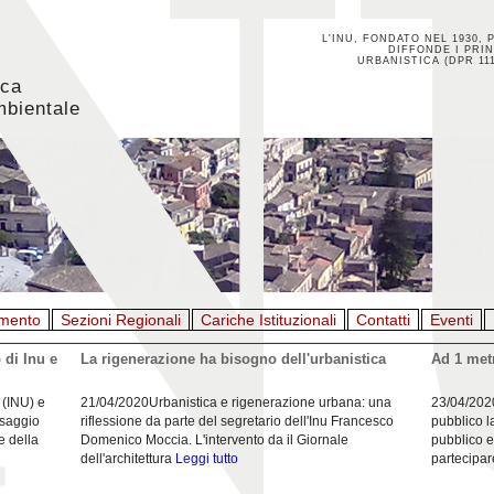
L'INU, FONDATO NEL 1930, 
DIFFONDE I PRIN
URBANISTICA (DPR 111
ica
mbientale
mento
Sezioni Regionali
Cariche Istituzionali
Contatti
Eventi
 di Inu e
La rigenerazione ha bisogno dell'urbanistica
Ad 1 metr
 (INU) e
21/04/2020Urbanistica e rigenerazione urbana: una
23/04/202
esaggio
riflessione da parte del segretario dell'Inu Francesco
pubblico l
e della
Domenico Moccia. L'intervento da il Giornale
pubblico e
dell'architettura
Leggi tutto
partecipar