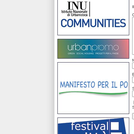
I
S
S