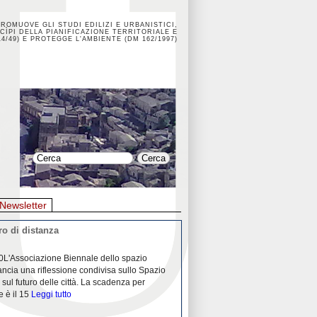
PROMUOVE GLI STUDI EDILIZI E URBANISTICI,
CÌPI DELLA PIANIFICAZIONE TERRITORIALE E
4/49) E PROTEGGE L'AMBIENTE (DM 162/1997)
Newsletter
o di distanza
La crisi dei porti durante la
0L'Associazione Biennale dello spazio
26/04/2020Nei mesi passati abbiam
ancia una riflessione condivisa sullo Spazio
Community "Porti città territori", 
 sul futuro delle città. La scadenza per
collaborazione con Assoporti e A
e è il 15
Leggi tutto
pandemia ci ha
Leggi tutto