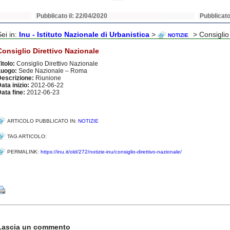
Pubblicato il: 22/04/2020
Pubblicato
Sei in:
Inu - Istituto Nazionale di Urbanistica
>
> Consiglio
NOTIZIE
Consiglio Direttivo Nazionale
itolo:
Consiglio Direttivo Nazionale
Luogo:
Sede Nazionale – Roma
Descrizione:
Riunione
ata inizio:
2012-06-22
ata fine:
2012-06-23
ARTICOLO PUBBLICATO IN:
NOTIZIE
TAG ARTICOLO:
PERMALINK:
https://inu.it/old/272/notizie-inu/consiglio-direttivo-nazionale/
Share
Lascia un commento