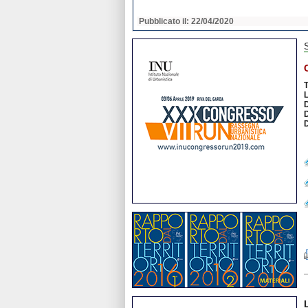
2020
Pubblicato il: 22/04/2020
T
D
D