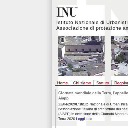
Istituto Nazionale di Urbanist
Associazione di protezione a
Home
Chi siamo
Statuto
Regola
rbanistica italiana al
Giornata mondiale della Terra, l'appello
emergenza. L’INU apre una
Aiapp
tiva: ecco come partecipare
 diffondersi del contagio da
22/04/2020L'Istituto Nazionale di Urbanistica
pieno svolgimento, è ormai
l’Associazione italiana di architettura del pa
eguenze sociali, economiche e
(AIAPP) in occasione della Giornata Mondial
idemia
Leggi tutto
Terra 2020
Leggi tutto