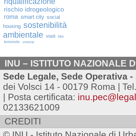
riqualificazione
rischio idrogeologico
roma
smart city
social
sostenibilità
housing
ambientale
stadi
tav
terremoto
venezia
INU – ISTITUTO NAZIONALE 
Sede Legale, Sede Operativa - 
dei Volsci 14 - 00179 Roma | Tel
| Posta certificata:
inu.pec@legalm
02133621009
CREDITI
© INU - Istituto Nazionale di Urb