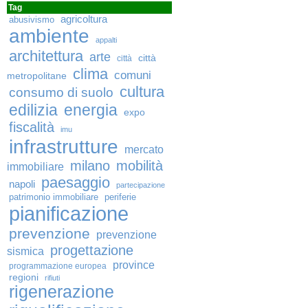
Tag
agricoltura
abusivismo
ambiente
appalti
architettura
arte
città
città
clima
comuni
metropolitane
cultura
consumo di suolo
edilizia
energia
expo
fiscalità
imu
infrastrutture
mercato
milano
mobilità
immobiliare
paesaggio
napoli
partecipazione
patrimonio immobiliare
periferie
pianificazione
prevenzione
prevenzione
progettazione
sismica
province
programmazione europea
regioni
rifiuti
rigenerazione