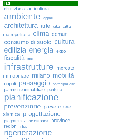
Tag
agricoltura
abusivismo
ambiente
appalti
architettura
arte
città
città
clima
comuni
metropolitane
cultura
consumo di suolo
edilizia
energia
expo
fiscalità
imu
infrastrutture
mercato
milano
mobilità
immobiliare
paesaggio
napoli
partecipazione
patrimonio immobiliare
periferie
pianificazione
prevenzione
prevenzione
progettazione
sismica
province
programmazione europea
regioni
rifiuti
rigenerazione