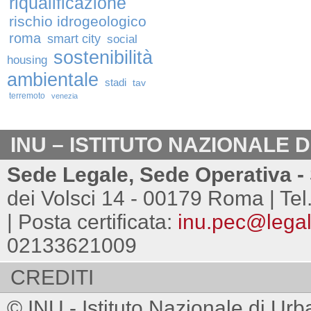
riqualificazione
rischio idrogeologico
roma
smart city
social
sostenibilità
housing
ambientale
stadi
tav
terremoto
venezia
INU – ISTITUTO NAZIONALE 
Sede Legale, Sede Operativa - 
dei Volsci 14 - 00179 Roma | Tel
| Posta certificata:
inu.pec@legalm
02133621009
CREDITI
© INU - Istituto Nazionale di Urb