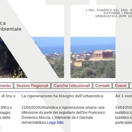
L'INU, FONDATO NEL 1930, 
DIFFONDE I PRIN
URBANISTICA (DPR 111
ica
mbientale
mento
Sezioni Regionali
Cariche Istituzionali
Contatti
Eventi
 di Inu e
La rigenerazione ha bisogno dell'urbanistica
Ad 1 metr
 (INU) e
21/04/2020Urbanistica e rigenerazione urbana: una
23/04/202
esaggio
riflessione da parte del segretario dell'Inu Francesco
pubblico l
e della
Domenico Moccia. L'intervento da il Giornale
pubblico e
dell'architettura
Leggi tutto
partecipar