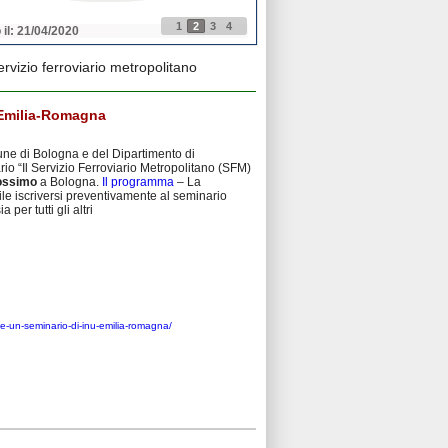
1
2
3
4
 il: 21/04/2020
Pubblicato il: 21/04/2020
rvizio ferroviario metropolitano
u Emilia-Romagna
une di Bologna e del Dipartimento di
io “Il Servizio Ferroviario Metropolitano (SFM)
rossimo
a Bologna.
Il programma
– La
bile iscriversi preventivamente al seminario
 per tutti gli altri
se-un-seminario-di-inu-emilia-romagna/