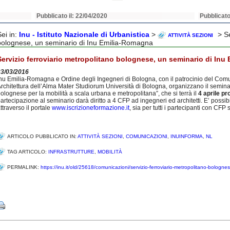
Pubblicato il: 22/04/2020
Pubblicato
Sei in:
Inu - Istituto Nazionale di Urbanistica
>
> Se
ATTIVITÀ SEZIONI
bolognese, un seminario di Inu Emilia-Romagna
Servizio ferroviario metropolitano bolognese, un seminario di In
23/03/2016
nu Emilia-Romagna e Ordine degli Ingegneri di Bologna, con il patrocinio del Com
rchitettura dell’Alma Mater Studiorum Università di Bologna, organizzano il seminar
olognese per la mobilità a scala urbana e metropolitana”, che si terrà il
4 aprile p
artecipazione al seminario darà diritto a 4 CFP ad ingegneri ed architetti. E’ possi
ttraverso il portale
www.iscrizioneformazione.it
, sia per tutti i partecipanti con CFP sia
ARTICOLO PUBBLICATO IN:
ATTIVITÀ SEZIONI
,
COMUNICAZIONI
,
INUINFORMA
,
NL
TAG ARTICOLO:
INFRASTRUTTURE
,
MOBILITÀ
PERMALINK:
https://inu.it/old/25618/comunicazioni/servizio-ferroviario-metropolitano-bologne
Share