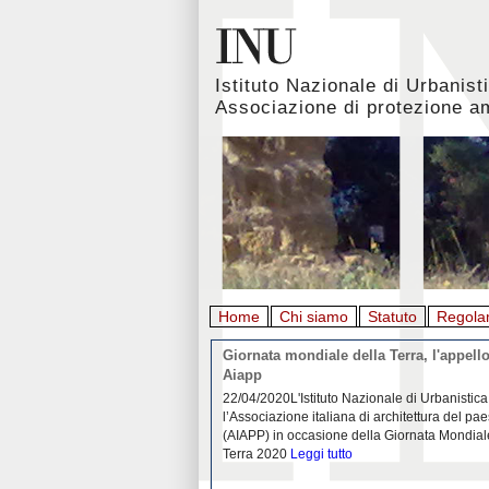
Istituto Nazionale di Urbanist
Associazione di protezione a
Home
Chi siamo
Statuto
Regola
rbanistica italiana al
Giornata mondiale della Terra, l'appello
emergenza. L’INU apre una
Aiapp
tiva: ecco come partecipare
 diffondersi del contagio da
22/04/2020L'Istituto Nazionale di Urbanistica
pieno svolgimento, è ormai
l’Associazione italiana di architettura del pa
eguenze sociali, economiche e
(AIAPP) in occasione della Giornata Mondial
idemia
Leggi tutto
Terra 2020
Leggi tutto