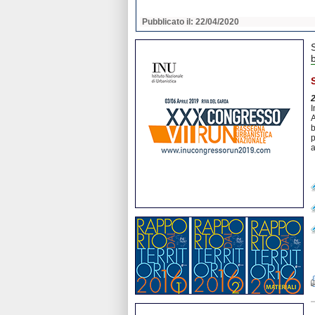
2020
Pubblicato il: 22/04/2020
I
A
b
p
a