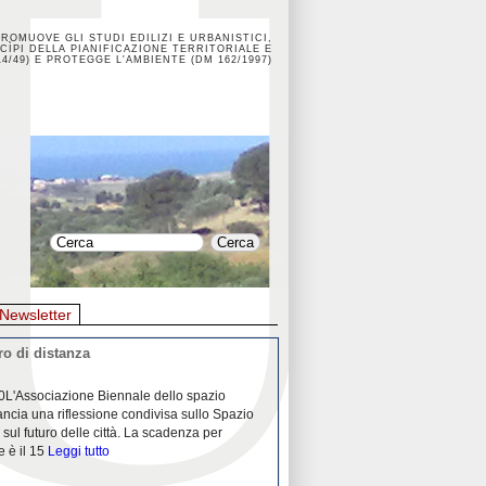
PROMUOVE GLI STUDI EDILIZI E URBANISTICI,
CÌPI DELLA PIANIFICAZIONE TERRITORIALE E
4/49) E PROTEGGE L'AMBIENTE (DM 162/1997)
Newsletter
o di distanza
La crisi dei porti durante la
0L'Associazione Biennale dello spazio
26/04/2020Nei mesi passati abbiam
ancia una riflessione condivisa sullo Spazio
Community "Porti città territori", 
 sul futuro delle città. La scadenza per
collaborazione con Assoporti e A
e è il 15
Leggi tutto
pandemia ci ha
Leggi tutto