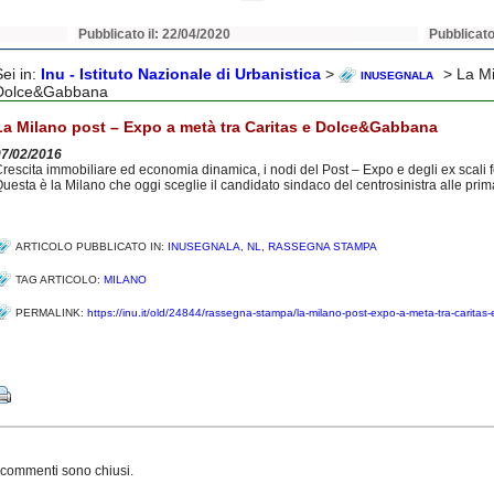
Pubblicato il: 22/04/2020
Pubblicato
Sei in:
Inu - Istituto Nazionale di Urbanistica
>
> La Mi
INUSEGNALA
Dolce&Gabbana
La Milano post – Expo a metà tra Caritas e Dolce&Gabbana
07/02/2016
rescita immobiliare ed economia dinamica, i nodi del Post – Expo e degli ex scali 
uesta è la Milano che oggi sceglie il candidato sindaco del centrosinistra alle prim
ARTICOLO PUBBLICATO IN:
INUSEGNALA
,
NL
,
RASSEGNA STAMPA
TAG ARTICOLO:
MILANO
PERMALINK:
https://inu.it/old/24844/rassegna-stampa/la-milano-post-expo-a-meta-tra-carita
Share
 commenti sono chiusi.