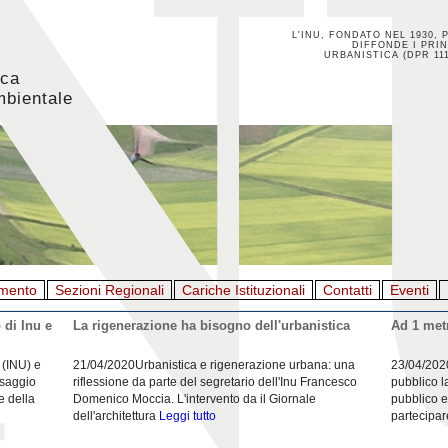
L'INU, FONDATO NEL 1930, 
DIFFONDE I PRIN
URBANISTICA (DPR 111
ica
mbientale
mento
Sezioni Regionali
Cariche Istituzionali
Contatti
Eventi
 di Inu e
La rigenerazione ha bisogno dell'urbanistica
Ad 1 metr
 (INU) e
21/04/2020Urbanistica e rigenerazione urbana: una
23/04/202
esaggio
riflessione da parte del segretario dell'Inu Francesco
pubblico l
e della
Domenico Moccia. L'intervento da il Giornale
pubblico e
dell'architettura
Leggi tutto
partecipar