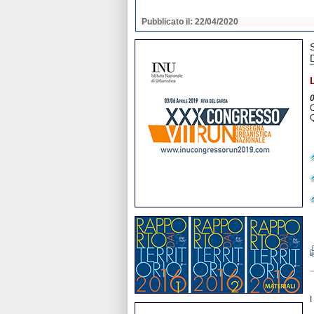
2020
Pubblicato il: 22/04/2020
C
Q
I