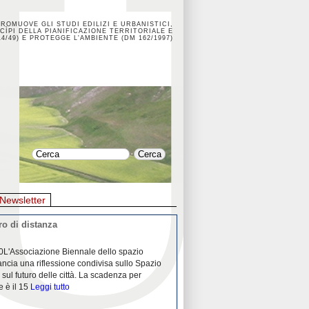
PROMUOVE GLI STUDI EDILIZI E URBANISTICI,
CÌPI DELLA PIANIFICAZIONE TERRITORIALE E
4/49) E PROTEGGE L'AMBIENTE (DM 162/1997)
Newsletter
o di distanza
La crisi dei porti durante la
0L'Associazione Biennale dello spazio
26/04/2020Nei mesi passati abbiam
ancia una riflessione condivisa sullo Spazio
Community "Porti città territori", 
 sul futuro delle città. La scadenza per
collaborazione con Assoporti e A
e è il 15
Leggi tutto
pandemia ci ha
Leggi tutto