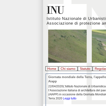
Istituto Nazionale di Urbanist
Associazione di protezione a
Home
Chi siamo
Statuto
Regola
rbanistica italiana al
Giornata mondiale della Terra, l'appello
emergenza. L’INU apre una
Aiapp
tiva: ecco come partecipare
 diffondersi del contagio da
22/04/2020L'Istituto Nazionale di Urbanistica
pieno svolgimento, è ormai
l’Associazione italiana di architettura del pa
eguenze sociali, economiche e
(AIAPP) in occasione della Giornata Mondial
idemia
Leggi tutto
Terra 2020
Leggi tutto