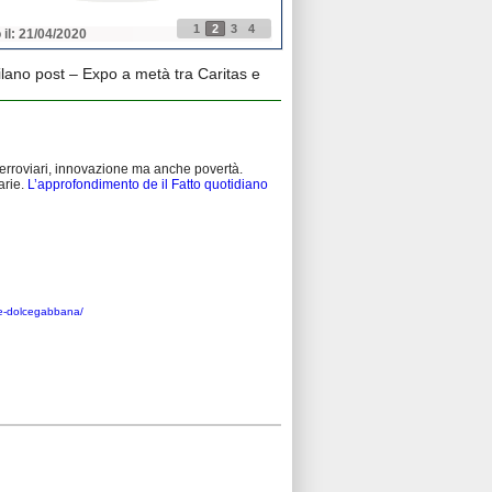
1
2
3
4
 il: 21/04/2020
Pubblicato il: 21/04/2020
lano post – Expo a metà tra Caritas e
ferroviari, innovazione ma anche povertà.
arie.
L’approfondimento de il Fatto quotidiano
s-e-dolcegabbana/