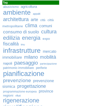
Tag
agricoltura
abusivismo
ambiente
appalti
architettura
arte
città
città
clima
comuni
metropolitane
cultura
consumo di suolo
edilizia
energia
expo
fiscalità
imu
infrastrutture
mercato
milano
mobilità
immobiliare
paesaggio
napoli
partecipazione
patrimonio immobiliare
periferie
pianificazione
prevenzione
prevenzione
progettazione
sismica
province
programmazione europea
regioni
rifiuti
rigenerazione