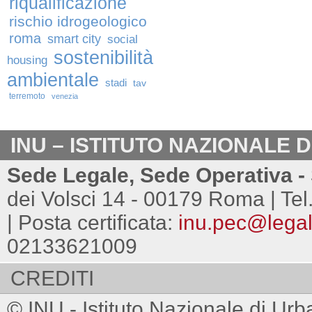
riqualificazione
rischio idrogeologico
roma
smart city
social
sostenibilità
housing
ambientale
stadi
tav
terremoto
venezia
INU – ISTITUTO NAZIONALE 
Sede Legale, Sede Operativa - 
dei Volsci 14 - 00179 Roma | Tel
| Posta certificata:
inu.pec@legalm
02133621009
CREDITI
© INU - Istituto Nazionale di Urb