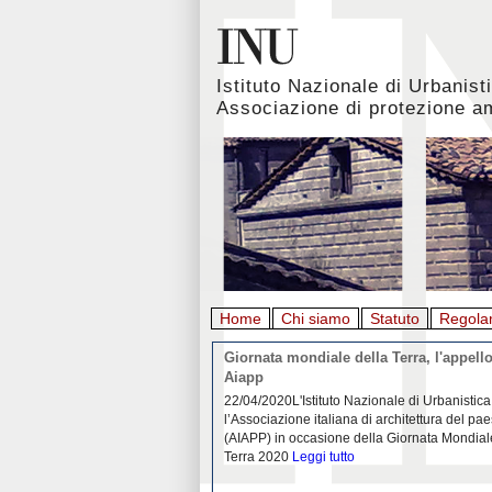
Istituto Nazionale di Urbanist
Associazione di protezione a
Home
Chi siamo
Statuto
Regola
rbanistica italiana al
Giornata mondiale della Terra, l'appello
emergenza. L’INU apre una
Aiapp
tiva: ecco come partecipare
 diffondersi del contagio da
22/04/2020L'Istituto Nazionale di Urbanistica
pieno svolgimento, è ormai
l’Associazione italiana di architettura del pa
eguenze sociali, economiche e
(AIAPP) in occasione della Giornata Mondial
idemia
Leggi tutto
Terra 2020
Leggi tutto