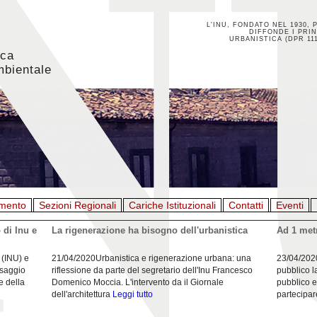
L'INU, FONDATO NEL 1930, 
DIFFONDE I PRIN
URBANISTICA (DPR 111
ica
mbientale
mento
Sezioni Regionali
Cariche Istituzionali
Contatti
Eventi
 di Inu e
La rigenerazione ha bisogno dell'urbanistica
Ad 1 metr
 (INU) e
21/04/2020Urbanistica e rigenerazione urbana: una
23/04/202
esaggio
riflessione da parte del segretario dell'Inu Francesco
pubblico l
e della
Domenico Moccia. L'intervento da il Giornale
pubblico e
dell'architettura
Leggi tutto
partecipar