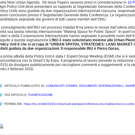
ella New Urban Agenda. Gli Issue Papers saranno presi in considerazione in
10 P
gni Policy Unit deve presentare un rapporto al Segretariato Generale della Confere
olicy Units sono guidate da due organizzazioni internazionali ciascuna, responsab
avoro conclusivo presso il Segretariato Generale della Conferenza. Le organizzazio
andidature segnalate dai governi di tutti i paesi membri dell’ONU.
l coinvolgimento dell’INU nel processo Habitat III ha preso le mosse dall’ultima ed
ella sua tavola rotonda internazionale “Making Space for Public Space”. In quell’occa
steri e della Cooperazione Internazionale hanno segnalato il possibile ruolo dell’I
eguito a questa segnalazione
L’INU è stato selezionato insieme alla Urban Plan
Policy Unit 6 che si occupa di “URBAN SPATIAL STRATEGIES: LAND MARKET 
nfatti guidata da due organizzazioni. Il responsabile INU è Pietro Garau.
a prima attività della Policy Unit è stata l’ Expert Group Meeting (EGM) che si è sv
oncomitanza con la Smart City Expo. Il programma di lavoro prevede la redazione 
015) da divulgare pubblicamente per raccogliere commenti e suggerimenti, e la ste
ntro il febbraio 2016.
ARTICOLO PUBBLICATO IN:
COMUNICATI STAMPA
,
DOCUMENTI INTERNAZIONALI
,
INUIN
TAG ARTICOLO:
PIANIFICAZIONE
PERMALINK:
https://inu.it/old/24191/comunicati-stampa/conferenza-onu-habitat-iii-ecco-come-l
Share