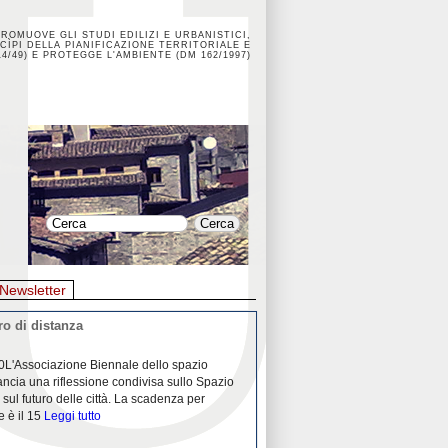
PROMUOVE GLI STUDI EDILIZI E URBANISTICI,
CÌPI DELLA PIANIFICAZIONE TERRITORIALE E
4/49) E PROTEGGE L'AMBIENTE (DM 162/1997)
Newsletter
o di distanza
La crisi dei porti durante la
0L'Associazione Biennale dello spazio
26/04/2020Nei mesi passati abbiam
ancia una riflessione condivisa sullo Spazio
Community "Porti città territori", 
 sul futuro delle città. La scadenza per
collaborazione con Assoporti e A
e è il 15
Leggi tutto
pandemia ci ha
Leggi tutto