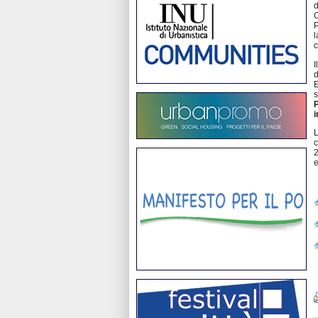
d
O
P
l
c
I
d
E
s
i
L
c
2
e