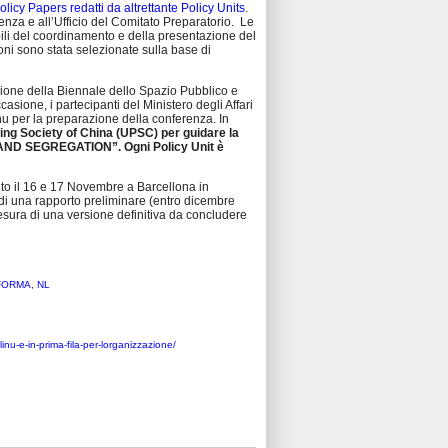
olicy Papers redatti da altrettante Policy Units
.
nza e all’Ufficio del Comitato Preparatorio. Le
ili del coordinamento e della presentazione del
ni sono stata selezionate sulla base di
izione della Biennale dello Spazio Pubblico e
sione, i partecipanti del Ministero degli Affari
nu per la preparazione della conferenza. In
ning Society of China (UPSC) per guidare la
AND SEGREGATION”. Ogni Policy Unit è
olto il 16 e 17 Novembre a Barcellona in
di una rapporto preliminare (entro dicembre
sura di una versione definitiva da concludere
FORMA
,
NL
inu-e-in-prima-fila-per-lorganizzazione/