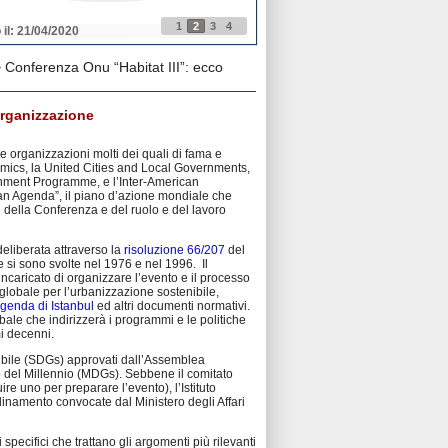
1
2
3
4
 il: 21/04/2020
Pubblicato il: 21/04/2020
 Conferenza Onu “Habitat III”: ecco
’organizzazione
 e organizzazioni molti dei quali di fama e
mics, la United Cities and Local Governments,
ironment Programme, e l’Inter-American
n Agenda”, il piano d’azione mondiale che
i della Conferenza e del ruolo e del lavoro
eliberata attraverso la
risoluzione 66/207
del
si sono svolte nel 1976 e nel 1996. Il
caricato di organizzare l’evento e il processo
o globale per l’urbanizzazione sostenibile,
Agenda di Istanbul
ed altri documenti normativi.
le che indirizzerà i programmi e le politiche
mi decenni.
ibile (SDGs) approvati dall’Assemblea
o del Millennio (MDGs). Sebbene il comitato
ire uno per preparare l’evento), l’Istituto
dinamento convocate dal Ministero degli Affari
 specifici che trattano gli argomenti più rilevanti