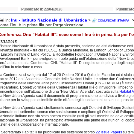
Pubblicato il: 22/04/2020
Pubblicato
Sei in:
Inu - Istituto Nazionale di Urbanistica
>
>
COMUNICATI STAMPA
come l’Inu è in prima fila per l’organizzazione
Conferenza Onu “Habitat III”: ecco come l’Inu è in prima fila per l
17/12/2015
’Istituto Nazionale di Urbanistica è stata prescelto, assieme ad altri diciannove enti
ilevanza mondiale – tra cui l’OCSE, la Banca Mondiale, la London School of Econo
l Lincoln Institute of Land Policy, la Rockefeller Foundation, l’United Nations Env
evelopment Bank – per svolgere un ruolo guida nell’elaborazione della “New Urba
errà adottato dalla Conferenza ONU “Habitat III”. Di seguito un riepilogo degli scop
ell’Inu in relazione a essa.
a Conferenza si svolgerà dal 17 al 20 Ottobre 2016 a Quito, in Ecuador ed è stata d
arzo 2012 dall’Assemblea Generale delle Nazioni Unite. Le prime due Conferenze 
rogramma delle Nazioni Unite per gli Insediamenti Umani (UN – HABITAT) è stato in
reparatorio. L’obiettivo finale della Conferenza Habitat III è di rinvigorire l’impegn
oncentrandosi sull’attuazione di una “New Urban Agenda”, costruita sulla
Habitat 
a New Urban Agenda sarà il documento di programmazione condiviso a livello globa
rbane per lo sviluppo sostenibile delle città e degli insediamenti umani nei prossi
a New Urban Agenda sarà strettamente connessa agli Obiettivi di Sviluppo Sosten
enerale nel settembre scorso che sostituiscono e ampliano gli Obiettivi di Svilupp
azionale italiano non sia stato ancora costituito (tutti gli stati membri ne deve costitu
azionale di Urbanistica ha partecipato attivamente alle prime due riunioni di coor
steri e della Cooperazione Internazionale.
l Segretariato Habitat III ha pubblicato nel settembre scorso
22 Issue Papers
su temi