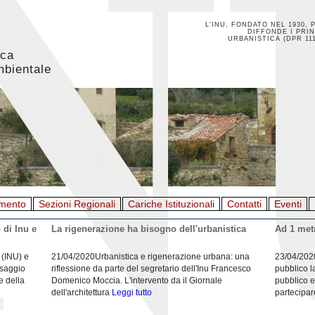
L'INU, FONDATO NEL 1930, 
DIFFONDE I PRIN
URBANISTICA (DPR 111
ica
mbientale
mento
Sezioni Regionali
Cariche Istituzionali
Contatti
Eventi
 di Inu e
La rigenerazione ha bisogno dell'urbanistica
Ad 1 metr
 (INU) e
21/04/2020Urbanistica e rigenerazione urbana: una
23/04/202
esaggio
riflessione da parte del segretario dell'Inu Francesco
pubblico l
e della
Domenico Moccia. L'intervento da il Giornale
pubblico e
dell'architettura
Leggi tutto
partecipar