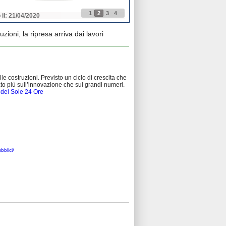
1
2
3
4
 il: 21/04/2020
Pubblicato il: 21/04/2020
zioni, la ripresa arriva dai lavori
lle costruzioni. Previsto un ciclo di crescita che
o più sull’innovazione che sui grandi numeri.
o del Sole 24 Ore
bblici/