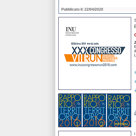
2020
Pubblicato il: 22/04/2020
p
E
d
L
I