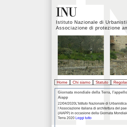
Istituto Nazionale di Urbanist
Associazione di protezione a
Home
Chi siamo
Statuto
Regola
rbanistica italiana al
Giornata mondiale della Terra, l'appello
emergenza. L’INU apre una
Aiapp
tiva: ecco come partecipare
 diffondersi del contagio da
22/04/2020L'Istituto Nazionale di Urbanistica
pieno svolgimento, è ormai
l’Associazione italiana di architettura del pa
eguenze sociali, economiche e
(AIAPP) in occasione della Giornata Mondial
idemia
Leggi tutto
Terra 2020
Leggi tutto