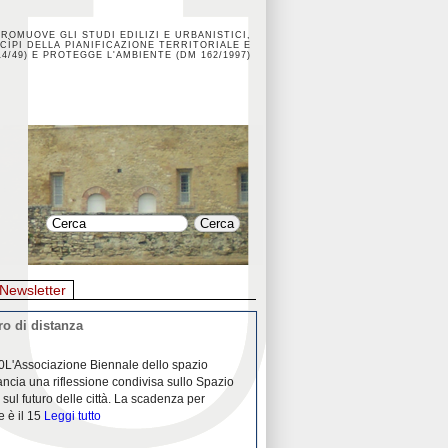
PROMUOVE GLI STUDI EDILIZI E URBANISTICI,
CÌPI DELLA PIANIFICAZIONE TERRITORIALE E
4/49) E PROTEGGE L'AMBIENTE (DM 162/1997)
Newsletter
o di distanza
La crisi dei porti durante la
0L'Associazione Biennale dello spazio
26/04/2020Nei mesi passati abbiam
ancia una riflessione condivisa sullo Spazio
Community "Porti città territori", 
 sul futuro delle città. La scadenza per
collaborazione con Assoporti e A
e è il 15
Leggi tutto
pandemia ci ha
Leggi tutto