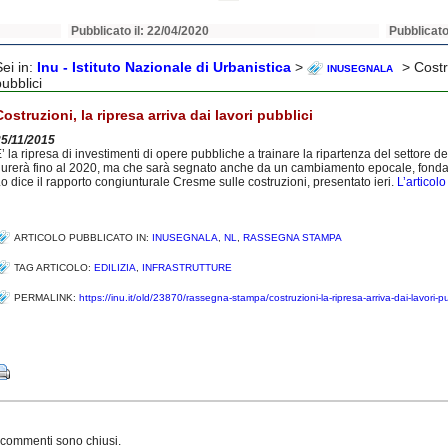
Pubblicato il: 22/04/2020
Pubblicato
Sei in:
Inu - Istituto Nazionale di Urbanistica
>
> Costru
INUSEGNALA
ubblici
Costruzioni, la ripresa arriva dai lavori pubblici
25/11/2015
’ la ripresa di investimenti di opere pubbliche a trainare la ripartenza del settore de
urerà fino al 2020, ma che sarà segnato anche da un cambiamento epocale, fondat
o dice il rapporto congiunturale Cresme sulle costruzioni, presentato ieri.
L’articol
ARTICOLO PUBBLICATO IN:
INUSEGNALA
,
NL
,
RASSEGNA STAMPA
TAG ARTICOLO:
EDILIZIA
,
INFRASTRUTTURE
PERMALINK:
https://inu.it/old/23870/rassegna-stampa/costruzioni-la-ripresa-arriva-dai-lavori-pu
Share
 commenti sono chiusi.