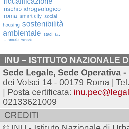
riqualificazione
rischio idrogeologico
roma
smart city
social
sostenibilità
housing
ambientale
stadi
tav
terremoto
venezia
INU – ISTITUTO NAZIONALE 
Sede Legale, Sede Operativa - 
dei Volsci 14 - 00179 Roma | Tel
| Posta certificata:
inu.pec@legalm
02133621009
CREDITI
© INU - Istituto Nazionale di Urb