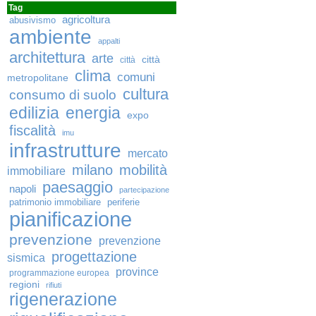
Tag
agricoltura
abusivismo
ambiente
appalti
architettura
arte
città
città
clima
comuni
metropolitane
cultura
consumo di suolo
edilizia
energia
expo
fiscalità
imu
infrastrutture
mercato
milano
mobilità
immobiliare
paesaggio
napoli
partecipazione
patrimonio immobiliare
periferie
pianificazione
prevenzione
prevenzione
progettazione
sismica
province
programmazione europea
regioni
rifiuti
rigenerazione