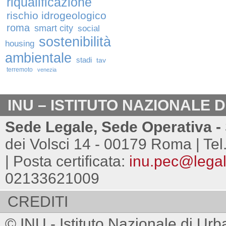
riqualificazione
rischio idrogeologico
roma
smart city
social
sostenibilità
housing
ambientale
stadi
tav
terremoto
venezia
INU – ISTITUTO NAZIONALE 
Sede Legale, Sede Operativa - 
dei Volsci 14 - 00179 Roma | Tel
| Posta certificata:
inu.pec@legalm
02133621009
CREDITI
© INU - Istituto Nazionale di Urb