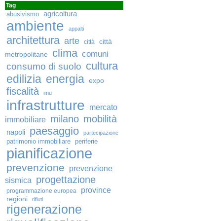
Tag
agricoltura
abusivismo
ambiente
appalti
architettura
arte
città
città
clima
comuni
metropolitane
cultura
consumo di suolo
edilizia
energia
expo
fiscalità
imu
infrastrutture
mercato
milano
mobilità
immobiliare
paesaggio
napoli
partecipazione
patrimonio immobiliare
periferie
pianificazione
prevenzione
prevenzione
progettazione
sismica
province
programmazione europea
regioni
rifiuti
rigenerazione