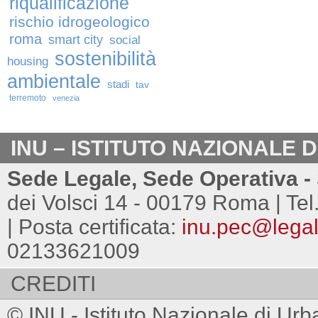
riqualificazione
rischio idrogeologico
roma
smart city
social
sostenibilità
housing
ambientale
stadi
tav
terremoto
venezia
INU – ISTITUTO NAZIONALE 
Sede Legale, Sede Operativa - 
dei Volsci 14 - 00179 Roma | Tel
| Posta certificata:
inu.pec@legalm
02133621009
CREDITI
© INU - Istituto Nazionale di Urb