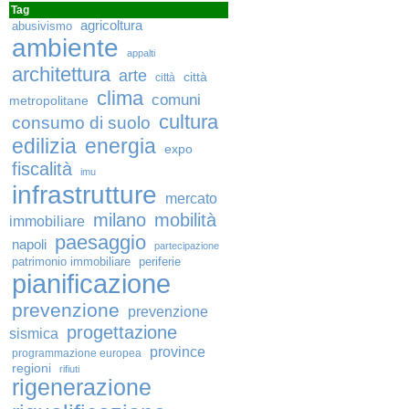
Tag
agricoltura
abusivismo
ambiente
appalti
architettura
arte
città
città
clima
comuni
metropolitane
cultura
consumo di suolo
edilizia
energia
expo
fiscalità
imu
infrastrutture
mercato
milano
mobilità
immobiliare
paesaggio
napoli
partecipazione
patrimonio immobiliare
periferie
pianificazione
prevenzione
prevenzione
progettazione
sismica
province
programmazione europea
regioni
rifiuti
rigenerazione