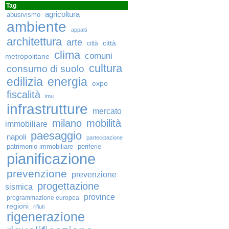
Tag
agricoltura
abusivismo
ambiente
appalti
architettura
arte
città
città
clima
comuni
metropolitane
cultura
consumo di suolo
edilizia
energia
expo
fiscalità
imu
infrastrutture
mercato
milano
mobilità
immobiliare
paesaggio
napoli
partecipazione
patrimonio immobiliare
periferie
pianificazione
prevenzione
prevenzione
progettazione
sismica
province
programmazione europea
regioni
rifiuti
rigenerazione