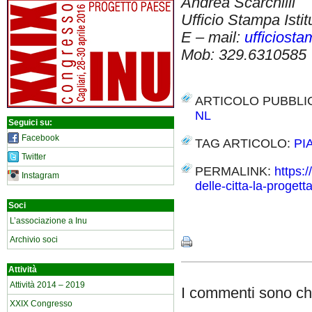
Andrea Scarchilli
Ufficio Stampa Isti
E – mail:
ufficiost
Mob: 329.6310585
ARTICOLO PUBBLI
NL
Seguici su:
Facebook
TAG ARTICOLO:
PI
Twitter
PERMALINK:
https:
Instagram
delle-citta-la-proget
Soci
Share
L’associazione a Inu
Archivio soci
Attività
Attività 2014 – 2019
I commenti sono chi
XXIX Congresso