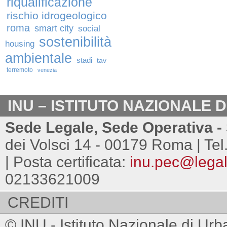
riqualificazione
rischio idrogeologico
roma
smart city
social
sostenibilità
housing
ambientale
stadi
tav
terremoto
venezia
INU – ISTITUTO NAZIONALE 
Sede Legale, Sede Operativa - 
dei Volsci 14 - 00179 Roma | Tel
| Posta certificata:
inu.pec@legalm
02133621009
CREDITI
© INU - Istituto Nazionale di Urb