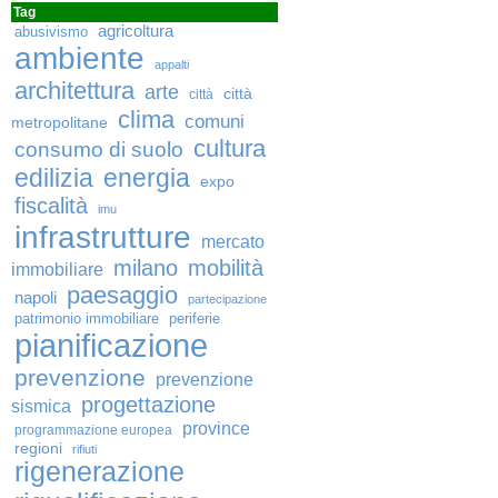
Tag
agricoltura
abusivismo
ambiente
appalti
architettura
arte
città
città
clima
comuni
metropolitane
cultura
consumo di suolo
edilizia
energia
expo
fiscalità
imu
infrastrutture
mercato
milano
mobilità
immobiliare
paesaggio
napoli
partecipazione
patrimonio immobiliare
periferie
pianificazione
prevenzione
prevenzione
progettazione
sismica
province
programmazione europea
regioni
rifiuti
rigenerazione