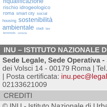
riqualificazione
rischio idrogeologico
roma
smart city
social
sostenibilità
housing
ambientale
stadi
tav
terremoto
venezia
INU – ISTITUTO NAZIONALE 
Sede Legale, Sede Operativa - 
dei Volsci 14 - 00179 Roma | Tel
| Posta certificata:
inu.pec@legalm
02133621009
CREDITI
© INU - Istituto Nazionale di Urb