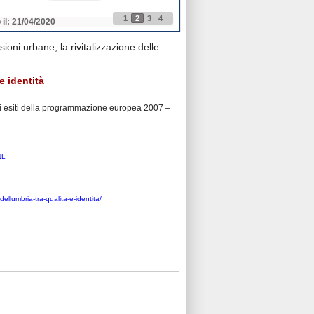
1
2
3
4
 il: 21/04/2020
Pubblicato il: 21/04/2020
sioni urbane, la rivitalizzazione delle
e identità
gli esiti della programmazione europea 2007 –
NL
dellumbria-tra-qualita-e-identita/