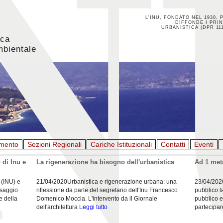
L'INU, FONDATO NEL 1930, 
DIFFONDE I PRIN
URBANISTICA (DPR 111
ica
mbientale
mento
Sezioni Regionali
Cariche Istituzionali
Contatti
Eventi
 di Inu e
La rigenerazione ha bisogno dell'urbanistica
Ad 1 metr
 (INU) e
21/04/2020Urbanistica e rigenerazione urbana: una
23/04/202
esaggio
riflessione da parte del segretario dell'Inu Francesco
pubblico l
e della
Domenico Moccia. L'intervento da il Giornale
pubblico e
dell'architettura
Leggi tutto
partecipar