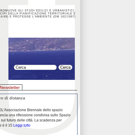
PROMUOVE GLI STUDI EDILIZI E URBANISTICI,
CÌPI DELLA PIANIFICAZIONE TERRITORIALE E
4/49) E PROTEGGE L'AMBIENTE (DM 162/1997)
Newsletter
o di distanza
La crisi dei porti durante la
0L'Associazione Biennale dello spazio
26/04/2020Nei mesi passati abbiam
ancia una riflessione condivisa sullo Spazio
Community "Porti città territori", 
 sul futuro delle città. La scadenza per
collaborazione con Assoporti e A
e è il 15
Leggi tutto
pandemia ci ha
Leggi tutto