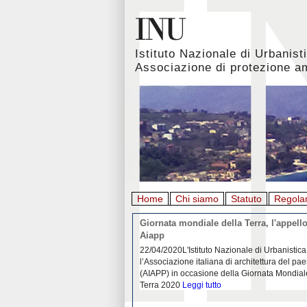
Istituto Nazionale di Urbanist
Associazione di protezione a
Home
Chi siamo
Statuto
Regola
rbanistica italiana al
Giornata mondiale della Terra, l'appello
emergenza. L’INU apre una
Aiapp
tiva: ecco come partecipare
 diffondersi del contagio da
22/04/2020L'Istituto Nazionale di Urbanistica
pieno svolgimento, è ormai
l’Associazione italiana di architettura del pa
eguenze sociali, economiche e
(AIAPP) in occasione della Giornata Mondial
idemia
Leggi tutto
Terra 2020
Leggi tutto