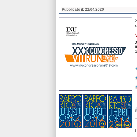
2020
Pubblicato il: 22/04/2020
c
2
I