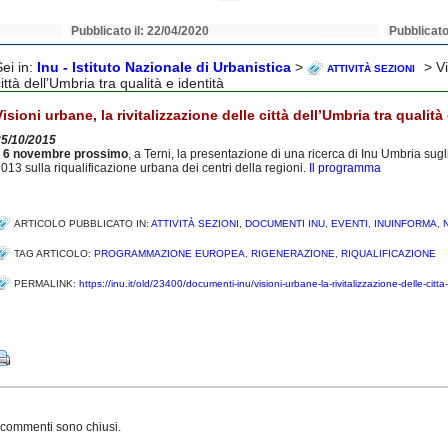
Pubblicato il: 22/04/2020
Pubblicato
Sei in:
Inu - Istituto Nazionale di Urbanistica
>
> Vi
ATTIVITÀ SEZIONI
ittà dell’Umbria tra qualità e identità
Visioni urbane, la rivitalizzazione delle città dell’Umbria tra qualità 
25/10/2015
Il 6 novembre prossimo
, a Terni, la presentazione di una ricerca di Inu Umbria su
013 sulla riqualificazione urbana dei centri della regioni.
Il programma
ARTICOLO PUBBLICATO IN:
ATTIVITÀ SEZIONI
,
DOCUMENTI INU
,
EVENTI
,
INUINFORMA
,
TAG ARTICOLO:
PROGRAMMAZIONE EUROPEA
,
RIGENERAZIONE
,
RIQUALIFICAZIONE
PERMALINK:
https://inu.it/old/23400/documenti-inu/visioni-urbane-la-rivitalizzazione-delle-citta-
Share
 commenti sono chiusi.