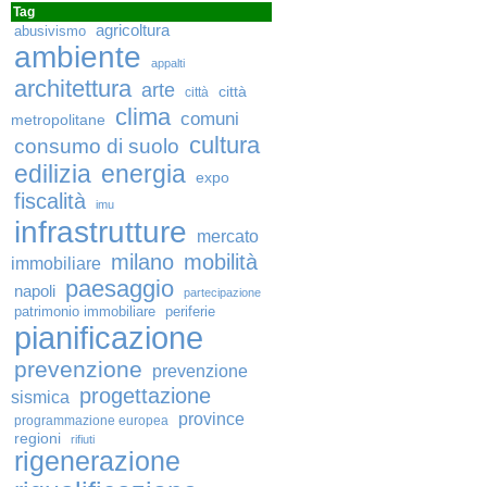
Tag
agricoltura
abusivismo
ambiente
appalti
architettura
arte
città
città
clima
comuni
metropolitane
cultura
consumo di suolo
edilizia
energia
expo
fiscalità
imu
infrastrutture
mercato
milano
mobilità
immobiliare
paesaggio
napoli
partecipazione
patrimonio immobiliare
periferie
pianificazione
prevenzione
prevenzione
progettazione
sismica
province
programmazione europea
regioni
rifiuti
rigenerazione