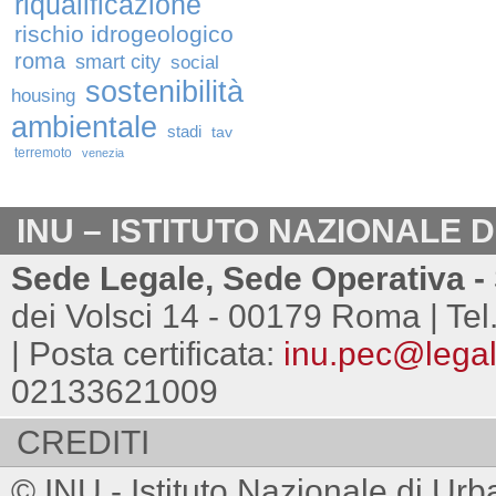
riqualificazione
rischio idrogeologico
roma
smart city
social
sostenibilità
housing
ambientale
stadi
tav
terremoto
venezia
INU – ISTITUTO NAZIONALE 
Sede Legale, Sede Operativa - 
dei Volsci 14 - 00179 Roma | Tel
| Posta certificata:
inu.pec@legalm
02133621009
CREDITI
© INU - Istituto Nazionale di Urb