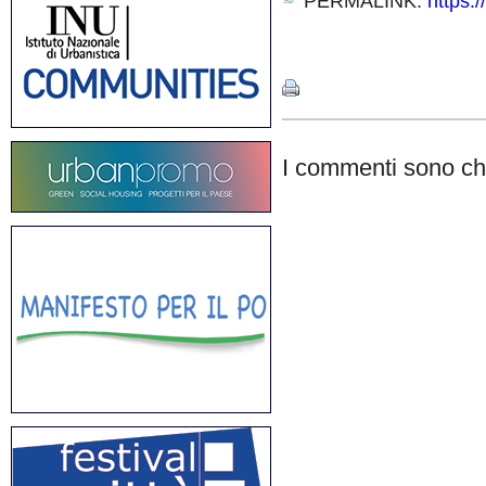
PERMALINK:
https:/
Share
I commenti sono chi