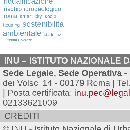
riqualificazione
rischio idrogeologico
roma
smart city
social
sostenibilità
housing
ambientale
stadi
tav
terremoto
venezia
INU – ISTITUTO NAZIONALE 
Sede Legale, Sede Operativa - 
dei Volsci 14 - 00179 Roma | Tel
| Posta certificata:
inu.pec@legalm
02133621009
CREDITI
© INU - Istituto Nazionale di Urb