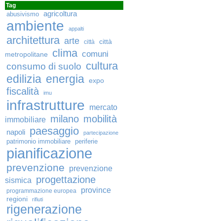
Tag
agricoltura
abusivismo
ambiente
appalti
architettura
arte
città
città
clima
comuni
metropolitane
cultura
consumo di suolo
edilizia
energia
expo
fiscalità
imu
infrastrutture
mercato
milano
mobilità
immobiliare
paesaggio
napoli
partecipazione
patrimonio immobiliare
periferie
pianificazione
prevenzione
prevenzione
progettazione
sismica
province
programmazione europea
regioni
rifiuti
rigenerazione