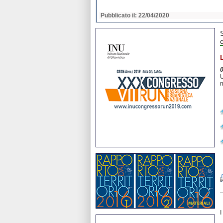
2020
Pubblicato il: 22/04/2020
c
U
n
I