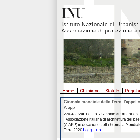
Istituto Nazionale di Urbanist
Associazione di protezione a
Home
Chi siamo
Statuto
Regola
rbanistica italiana al
Giornata mondiale della Terra, l'appello
emergenza. L’INU apre una
Aiapp
tiva: ecco come partecipare
 diffondersi del contagio da
22/04/2020L'Istituto Nazionale di Urbanistica
pieno svolgimento, è ormai
l’Associazione italiana di architettura del pa
eguenze sociali, economiche e
(AIAPP) in occasione della Giornata Mondial
idemia
Leggi tutto
Terra 2020
Leggi tutto