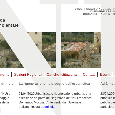
L'INU, FONDATO NEL 1930, 
DIFFONDE I PRIN
URBANISTICA (DPR 111
ica
mbientale
mento
Sezioni Regionali
Cariche Istituzionali
Contatti
Eventi
 di Inu e
La rigenerazione ha bisogno dell'urbanistica
Ad 1 metr
 (INU) e
21/04/2020Urbanistica e rigenerazione urbana: una
23/04/202
esaggio
riflessione da parte del segretario dell'Inu Francesco
pubblico l
e della
Domenico Moccia. L'intervento da il Giornale
pubblico e
dell'architettura
Leggi tutto
partecipar