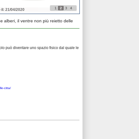
1
2
3
4
 il: 21/04/2020
Pubblicato il: 21/04/2020
 alberi, il ventre non più reietto delle
uolo può diventare uno spazio fisico dal quale le
le-citta/