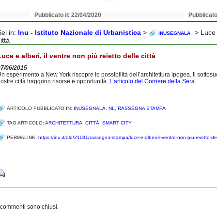
Pubblicato il: 22/04/2020
Pubblicato
Sei in:
Inu - Istituto Nazionale di Urbanistica
>
> Luce e
INUSEGNALA
ittà
Luce e alberi, il ventre non più reietto delle città
07/06/2015
n esperimento a New York riscopre le possibilità dell’architettura ipogea. Il sottos
ostre città traggono risorse e opportunità.
L’articolo del Corriere della Sera
ARTICOLO PUBBLICATO IN:
INUSEGNALA
,
NL
,
RASSEGNA STAMPA
TAG ARTICOLO:
ARCHITETTURA
,
CITTÀ
,
SMART CITY
PERMALINK:
https://inu.it/old/21181/rassegna-stampa/luce-e-alberi-il-ventre-non-piu-reietto-del
Share
 commenti sono chiusi.