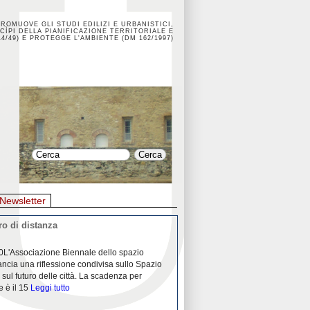
PROMUOVE GLI STUDI EDILIZI E URBANISTICI,
CÌPI DELLA PIANIFICAZIONE TERRITORIALE E
4/49) E PROTEGGE L'AMBIENTE (DM 162/1997)
Newsletter
o di distanza
La crisi dei porti durante la
0L'Associazione Biennale dello spazio
26/04/2020Nei mesi passati abbiam
ancia una riflessione condivisa sullo Spazio
Community "Porti città territori", 
 sul futuro delle città. La scadenza per
collaborazione con Assoporti e A
e è il 15
Leggi tutto
pandemia ci ha
Leggi tutto