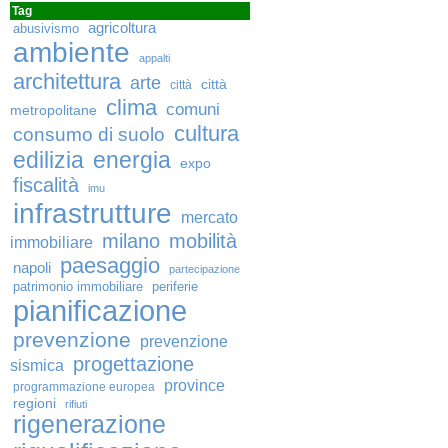
Tag
agricoltura
abusivismo
ambiente
appalti
architettura
arte
città
città
clima
comuni
metropolitane
cultura
consumo di suolo
edilizia
energia
expo
fiscalità
imu
infrastrutture
mercato
milano
mobilità
immobiliare
paesaggio
napoli
partecipazione
patrimonio immobiliare
periferie
pianificazione
prevenzione
prevenzione
progettazione
sismica
province
programmazione europea
regioni
rifiuti
rigenerazione