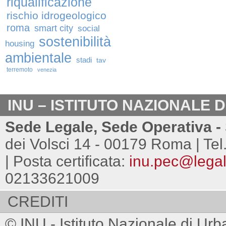
riqualificazione
rischio idrogeologico
roma
smart city
social
sostenibilità
housing
ambientale
stadi
tav
terremoto
venezia
INU – ISTITUTO NAZIONALE 
Sede Legale, Sede Operativa - 
dei Volsci 14 - 00179 Roma | Tel
| Posta certificata:
inu.pec@legalm
02133621009
CREDITI
© INU - Istituto Nazionale di Urb