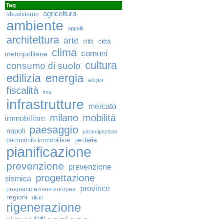
Tag
agricoltura
abusivismo
ambiente
appalti
architettura
arte
città
città
clima
comuni
metropolitane
cultura
consumo di suolo
edilizia
energia
expo
fiscalità
imu
infrastrutture
mercato
milano
mobilità
immobiliare
paesaggio
napoli
partecipazione
patrimonio immobiliare
periferie
pianificazione
prevenzione
prevenzione
progettazione
sismica
province
programmazione europea
regioni
rifiuti
rigenerazione