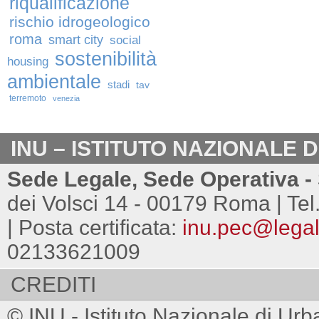
riqualificazione
rischio idrogeologico
roma
smart city
social
sostenibilità
housing
ambientale
stadi
tav
terremoto
venezia
INU – ISTITUTO NAZIONALE 
Sede Legale, Sede Operativa - 
dei Volsci 14 - 00179 Roma | Tel
| Posta certificata:
inu.pec@legalm
02133621009
CREDITI
© INU - Istituto Nazionale di Urb