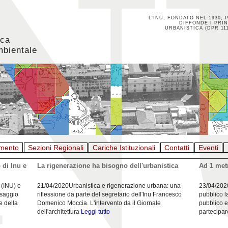
L'INU, FONDATO NEL 1930, 
DIFFONDE I PRIN
URBANISTICA (DPR 111
ica
mbientale
mento
Sezioni Regionali
Cariche Istituzionali
Contatti
Eventi
 di Inu e
La rigenerazione ha bisogno dell'urbanistica
Ad 1 metr
 (INU) e
21/04/2020Urbanistica e rigenerazione urbana: una
23/04/202
esaggio
riflessione da parte del segretario dell'Inu Francesco
pubblico l
e della
Domenico Moccia. L'intervento da il Giornale
pubblico e
dell'architettura
Leggi tutto
partecipar