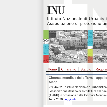
Istituto Nazionale di Urbanist
Associazione di protezione a
Home
Chi siamo
Statuto
Regola
rbanistica italiana al
Giornata mondiale della Terra, l'appello
emergenza. L’INU apre una
Aiapp
tiva: ecco come partecipare
 diffondersi del contagio da
22/04/2020L'Istituto Nazionale di Urbanistica
pieno svolgimento, è ormai
l’Associazione italiana di architettura del pa
eguenze sociali, economiche e
(AIAPP) in occasione della Giornata Mondial
idemia
Leggi tutto
Terra 2020
Leggi tutto