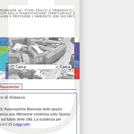
PROMUOVE GLI STUDI EDILIZI E URBANISTICI,
CÌPI DELLA PIANIFICAZIONE TERRITORIALE E
4/49) E PROTEGGE L'AMBIENTE (DM 162/1997)
Newsletter
o di distanza
La crisi dei porti durante la
0L'Associazione Biennale dello spazio
26/04/2020Nei mesi passati abbiam
ancia una riflessione condivisa sullo Spazio
Community "Porti città territori", 
 sul futuro delle città. La scadenza per
collaborazione con Assoporti e A
e è il 15
Leggi tutto
pandemia ci ha
Leggi tutto