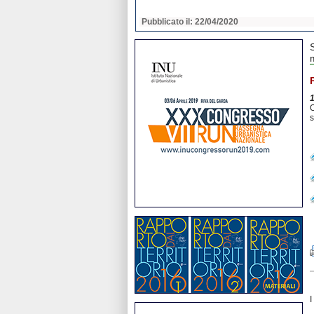
2020
Pubblicato il: 22/04/2020
O
s
I