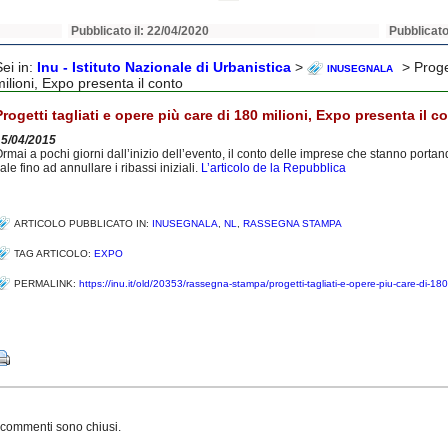
Pubblicato il: 22/04/2020
Pubblicato
Sei in:
Inu - Istituto Nazionale di Urbanistica
>
> Proget
INUSEGNALA
milioni, Expo presenta il conto
Progetti tagliati e opere più care di 180 milioni, Expo presenta il c
15/04/2015
rmai a pochi giorni dall’inizio dell’evento, il conto delle imprese che stanno portan
ale fino ad annullare i ribassi iniziali.
L’articolo de la Repubblica
ARTICOLO PUBBLICATO IN:
INUSEGNALA
,
NL
,
RASSEGNA STAMPA
TAG ARTICOLO:
EXPO
PERMALINK:
https://inu.it/old/20353/rassegna-stampa/progetti-tagliati-e-opere-piu-care-di-180
Share
 commenti sono chiusi.