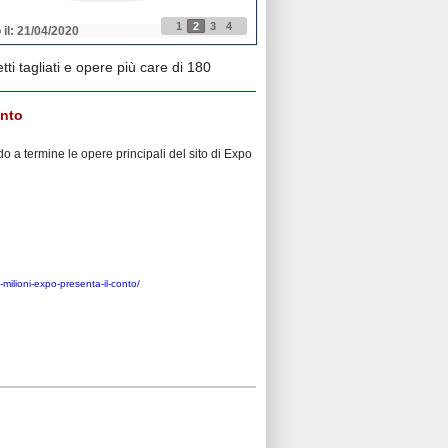
1
2
3
4
 il: 21/04/2020
Pubblicato il: 21/04/2020
ti tagliati e opere più care di 180
onto
do a termine le opere principali del sito di Expo
-milioni-expo-presenta-il-conto/