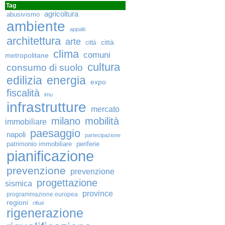
Tag
agricoltura
abusivismo
ambiente
appalti
architettura
arte
città
città
clima
comuni
metropolitane
cultura
consumo di suolo
edilizia
energia
expo
fiscalità
imu
infrastrutture
mercato
milano
mobilità
immobiliare
paesaggio
napoli
partecipazione
patrimonio immobiliare
periferie
pianificazione
prevenzione
prevenzione
progettazione
sismica
province
programmazione europea
regioni
rifiuti
rigenerazione