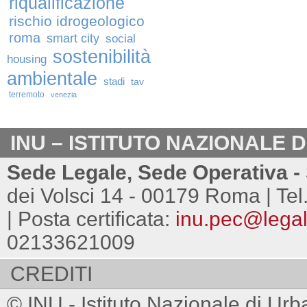
riqualificazione
rischio idrogeologico
roma
smart city
social
sostenibilità
housing
ambientale
stadi
tav
terremoto
venezia
INU – ISTITUTO NAZIONALE 
Sede Legale, Sede Operativa - 
dei Volsci 14 - 00179 Roma | Tel
| Posta certificata:
inu.pec@legalm
02133621009
CREDITI
© INU - Istituto Nazionale di Urb