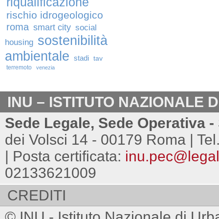
riqualificazione
rischio idrogeologico
roma
smart city
social
sostenibilità
housing
ambientale
stadi
tav
terremoto
venezia
INU – ISTITUTO NAZIONALE 
Sede Legale, Sede Operativa - 
dei Volsci 14 - 00179 Roma | Tel
| Posta certificata:
inu.pec@legalm
02133621009
CREDITI
© INU - Istituto Nazionale di Urb