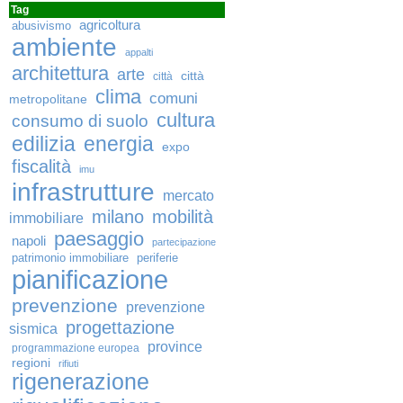
Tag
agricoltura
abusivismo
ambiente
appalti
architettura
arte
città
città
clima
comuni
metropolitane
cultura
consumo di suolo
edilizia
energia
expo
fiscalità
imu
infrastrutture
mercato
milano
mobilità
immobiliare
paesaggio
napoli
partecipazione
patrimonio immobiliare
periferie
pianificazione
prevenzione
prevenzione
progettazione
sismica
province
programmazione europea
regioni
rifiuti
rigenerazione