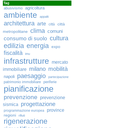
Tag
agricoltura
abusivismo
ambiente
appalti
architettura
arte
città
città
clima
comuni
metropolitane
cultura
consumo di suolo
edilizia
energia
expo
fiscalità
imu
infrastrutture
mercato
milano
mobilità
immobiliare
paesaggio
napoli
partecipazione
patrimonio immobiliare
periferie
pianificazione
prevenzione
prevenzione
progettazione
sismica
province
programmazione europea
regioni
rifiuti
rigenerazione