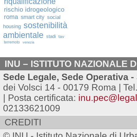
riqualificazione
rischio idrogeologico
roma
smart city
social
sostenibilità
housing
ambientale
stadi
tav
terremoto
venezia
INU – ISTITUTO NAZIONALE 
Sede Legale, Sede Operativa - 
dei Volsci 14 - 00179 Roma | Tel
| Posta certificata:
inu.pec@legalm
02133621009
CREDITI
© INU - Istituto Nazionale di Urb