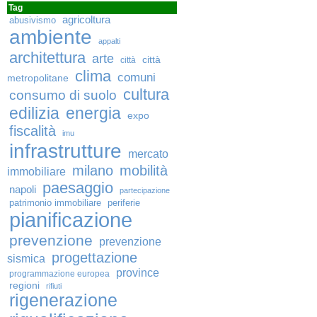
Tag
agricoltura
abusivismo
ambiente
appalti
architettura
arte
città
città
clima
comuni
metropolitane
cultura
consumo di suolo
edilizia
energia
expo
fiscalità
imu
infrastrutture
mercato
milano
mobilità
immobiliare
paesaggio
napoli
partecipazione
patrimonio immobiliare
periferie
pianificazione
prevenzione
prevenzione
progettazione
sismica
province
programmazione europea
regioni
rifiuti
rigenerazione