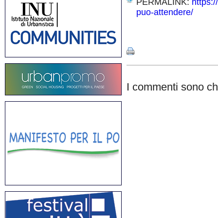
PERMALINK:
https:/
puo-attendere/
Share
I commenti sono chi