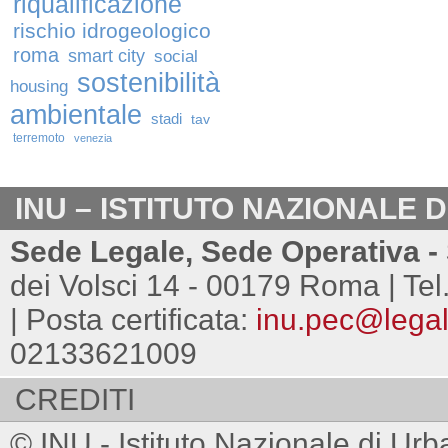
riqualificazione
rischio idrogeologico
roma
smart city
social
sostenibilità
housing
ambientale
stadi
tav
terremoto
venezia
INU – ISTITUTO NAZIONALE 
Sede Legale, Sede Operativa - 
dei Volsci 14 - 00179 Roma | Tel
| Posta certificata:
inu.pec@legalm
02133621009
CREDITI
© INU - Istituto Nazionale di Urb