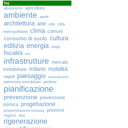
Tag
agricoltura
abusivismo
ambiente
appalti
architettura
arte
città
città
clima
comuni
metropolitane
cultura
consumo di suolo
edilizia
energia
expo
fiscalità
imu
infrastrutture
mercato
milano
mobilità
immobiliare
paesaggio
napoli
partecipazione
patrimonio immobiliare
periferie
pianificazione
prevenzione
prevenzione
progettazione
sismica
province
programmazione europea
regioni
rifiuti
rigenerazione