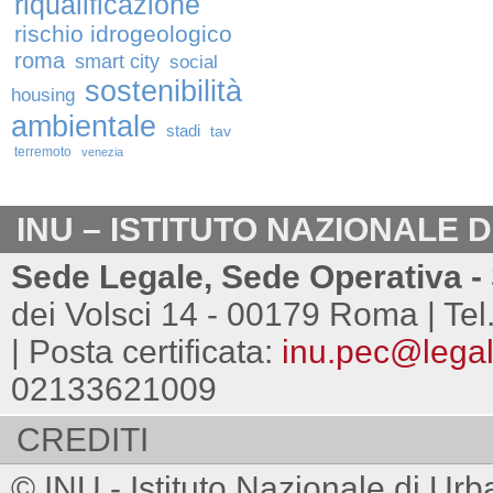
riqualificazione
rischio idrogeologico
roma
smart city
social
sostenibilità
housing
ambientale
stadi
tav
terremoto
venezia
INU – ISTITUTO NAZIONALE 
Sede Legale, Sede Operativa - 
dei Volsci 14 - 00179 Roma | Tel
| Posta certificata:
inu.pec@legalm
02133621009
CREDITI
© INU - Istituto Nazionale di Urb