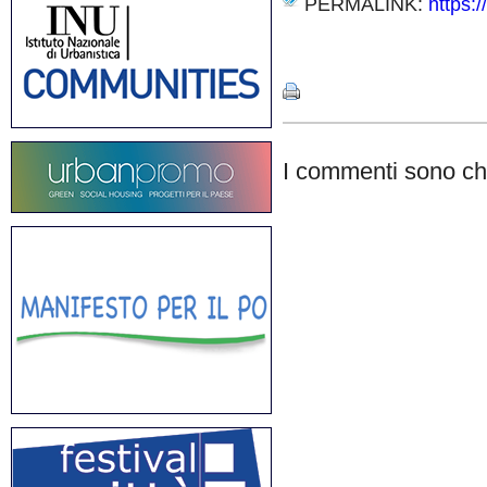
PERMALINK:
https:/
Share
I commenti sono chi