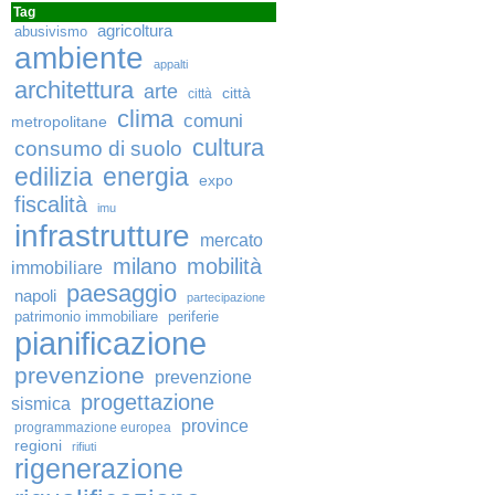
Tag
agricoltura
abusivismo
ambiente
appalti
architettura
arte
città
città
clima
comuni
metropolitane
cultura
consumo di suolo
edilizia
energia
expo
fiscalità
imu
infrastrutture
mercato
milano
mobilità
immobiliare
paesaggio
napoli
partecipazione
patrimonio immobiliare
periferie
pianificazione
prevenzione
prevenzione
progettazione
sismica
province
programmazione europea
regioni
rifiuti
rigenerazione