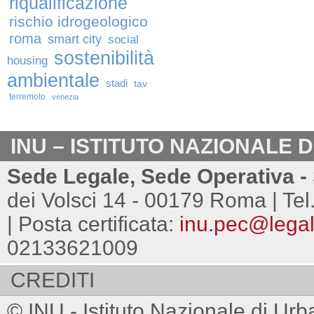
riqualificazione
rischio idrogeologico
roma
smart city
social
sostenibilità
housing
ambientale
stadi
tav
terremoto
venezia
INU – ISTITUTO NAZIONALE 
Sede Legale, Sede Operativa - 
dei Volsci 14 - 00179 Roma | Tel
| Posta certificata:
inu.pec@legalm
02133621009
CREDITI
© INU - Istituto Nazionale di Urb