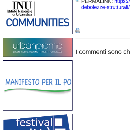
PERMALINK:
https:/
debolezze-strutturali/
Share
I commenti sono chi