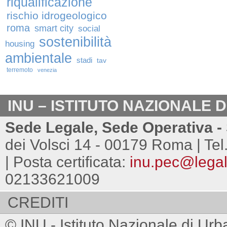
riqualificazione
rischio idrogeologico
roma
smart city
social
sostenibilità
housing
ambientale
stadi
tav
terremoto
venezia
INU – ISTITUTO NAZIONALE 
Sede Legale, Sede Operativa - 
dei Volsci 14 - 00179 Roma | Tel
| Posta certificata:
inu.pec@legalm
02133621009
CREDITI
© INU - Istituto Nazionale di Urb