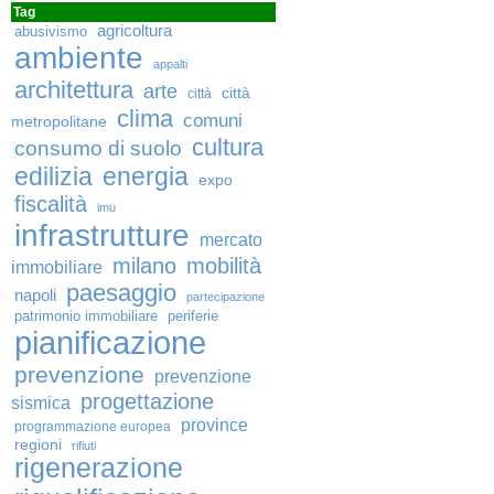
Tag
agricoltura
abusivismo
ambiente
appalti
architettura
arte
città
città
clima
comuni
metropolitane
cultura
consumo di suolo
edilizia
energia
expo
fiscalità
imu
infrastrutture
mercato
milano
mobilità
immobiliare
paesaggio
napoli
partecipazione
patrimonio immobiliare
periferie
pianificazione
prevenzione
prevenzione
progettazione
sismica
province
programmazione europea
regioni
rifiuti
rigenerazione