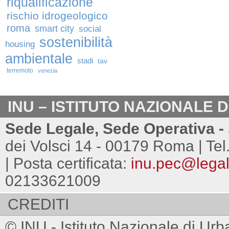
riqualificazione
rischio idrogeologico
roma
smart city
social
sostenibilità
housing
ambientale
stadi
tav
terremoto
venezia
INU – ISTITUTO NAZIONALE 
Sede Legale, Sede Operativa - 
dei Volsci 14 - 00179 Roma | Tel
| Posta certificata:
inu.pec@legalm
02133621009
CREDITI
© INU - Istituto Nazionale di Urb