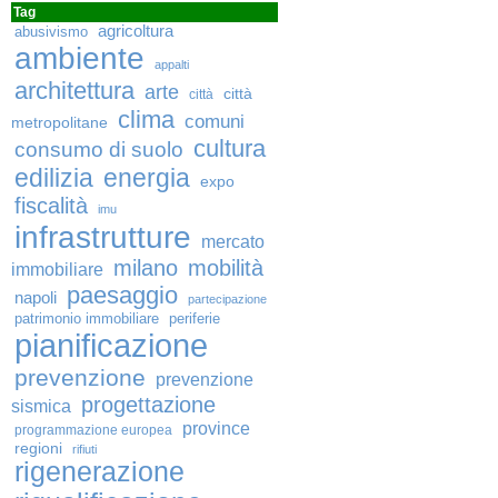
Tag
agricoltura
abusivismo
ambiente
appalti
architettura
arte
città
città
clima
comuni
metropolitane
cultura
consumo di suolo
edilizia
energia
expo
fiscalità
imu
infrastrutture
mercato
milano
mobilità
immobiliare
paesaggio
napoli
partecipazione
patrimonio immobiliare
periferie
pianificazione
prevenzione
prevenzione
progettazione
sismica
province
programmazione europea
regioni
rifiuti
rigenerazione