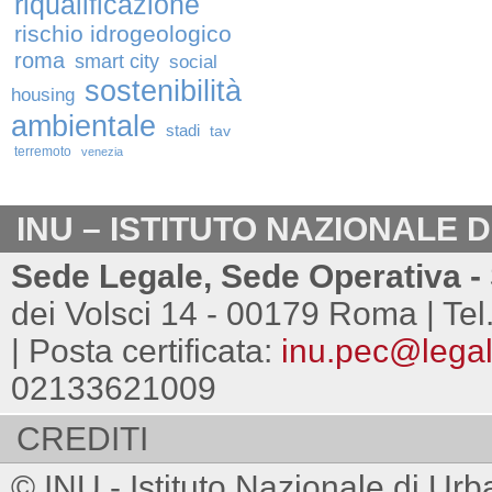
riqualificazione
rischio idrogeologico
roma
smart city
social
sostenibilità
housing
ambientale
stadi
tav
terremoto
venezia
INU – ISTITUTO NAZIONALE 
Sede Legale, Sede Operativa - 
dei Volsci 14 - 00179 Roma | Tel
| Posta certificata:
inu.pec@legalm
02133621009
CREDITI
© INU - Istituto Nazionale di Urb