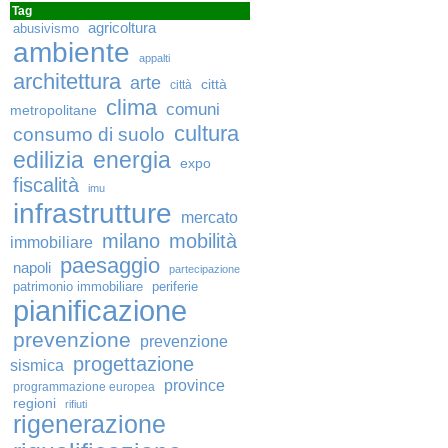
Tag
agricoltura
abusivismo
ambiente
appalti
architettura
arte
città
città
clima
comuni
metropolitane
cultura
consumo di suolo
edilizia
energia
expo
fiscalità
imu
infrastrutture
mercato
milano
mobilità
immobiliare
paesaggio
napoli
partecipazione
patrimonio immobiliare
periferie
pianificazione
prevenzione
prevenzione
progettazione
sismica
province
programmazione europea
regioni
rifiuti
rigenerazione