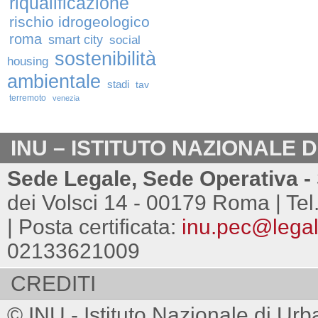
riqualificazione
rischio idrogeologico
roma
smart city
social
sostenibilità
housing
ambientale
stadi
tav
terremoto
venezia
INU – ISTITUTO NAZIONALE 
Sede Legale, Sede Operativa - 
dei Volsci 14 - 00179 Roma | Tel
| Posta certificata:
inu.pec@legalm
02133621009
CREDITI
© INU - Istituto Nazionale di Urb