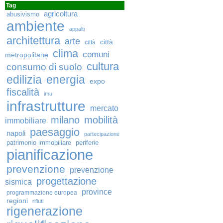
Tag
agricoltura
abusivismo
ambiente
appalti
architettura
arte
città
città
clima
comuni
metropolitane
cultura
consumo di suolo
edilizia
energia
expo
fiscalità
imu
infrastrutture
mercato
milano
mobilità
immobiliare
paesaggio
napoli
partecipazione
patrimonio immobiliare
periferie
pianificazione
prevenzione
prevenzione
progettazione
sismica
province
programmazione europea
regioni
rifiuti
rigenerazione