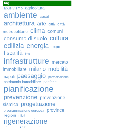
Tag
agricoltura
abusivismo
ambiente
appalti
architettura
arte
città
città
clima
comuni
metropolitane
cultura
consumo di suolo
edilizia
energia
expo
fiscalità
imu
infrastrutture
mercato
milano
mobilità
immobiliare
paesaggio
napoli
partecipazione
patrimonio immobiliare
periferie
pianificazione
prevenzione
prevenzione
progettazione
sismica
province
programmazione europea
regioni
rifiuti
rigenerazione