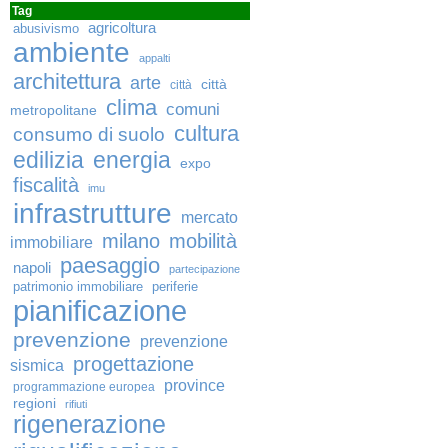
Tag
agricoltura
abusivismo
ambiente
appalti
architettura
arte
città
città
clima
comuni
metropolitane
cultura
consumo di suolo
edilizia
energia
expo
fiscalità
imu
infrastrutture
mercato
milano
mobilità
immobiliare
paesaggio
napoli
partecipazione
patrimonio immobiliare
periferie
pianificazione
prevenzione
prevenzione
progettazione
sismica
province
programmazione europea
regioni
rifiuti
rigenerazione