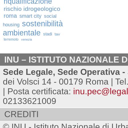
riqualificazione
rischio idrogeologico
roma
smart city
social
sostenibilità
housing
ambientale
stadi
tav
terremoto
venezia
INU – ISTITUTO NAZIONALE 
Sede Legale, Sede Operativa - 
dei Volsci 14 - 00179 Roma | Tel
| Posta certificata:
inu.pec@legalm
02133621009
CREDITI
© INU - Istituto Nazionale di Urb