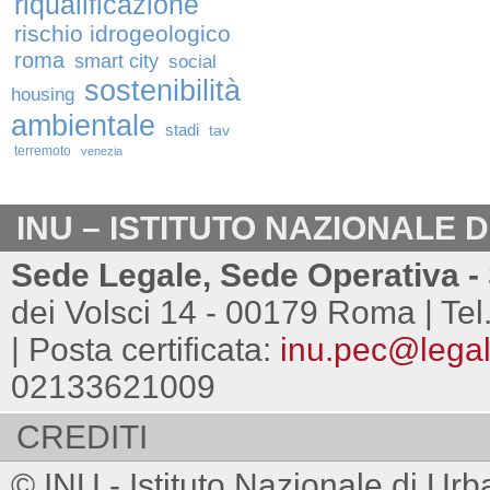
riqualificazione
rischio idrogeologico
roma
smart city
social
sostenibilità
housing
ambientale
stadi
tav
terremoto
venezia
INU – ISTITUTO NAZIONALE 
Sede Legale, Sede Operativa - 
dei Volsci 14 - 00179 Roma | Tel
| Posta certificata:
inu.pec@legalm
02133621009
CREDITI
© INU - Istituto Nazionale di Urb