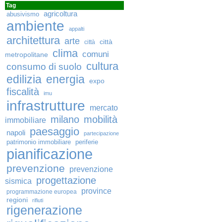
Tag
agricoltura
abusivismo
ambiente
appalti
architettura
arte
città
città
clima
comuni
metropolitane
cultura
consumo di suolo
edilizia
energia
expo
fiscalità
imu
infrastrutture
mercato
milano
mobilità
immobiliare
paesaggio
napoli
partecipazione
patrimonio immobiliare
periferie
pianificazione
prevenzione
prevenzione
progettazione
sismica
province
programmazione europea
regioni
rifiuti
rigenerazione