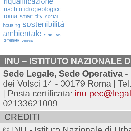
riqualificazione
rischio idrogeologico
roma
smart city
social
sostenibilità
housing
ambientale
stadi
tav
terremoto
venezia
INU – ISTITUTO NAZIONALE 
Sede Legale, Sede Operativa - 
dei Volsci 14 - 00179 Roma | Tel
| Posta certificata:
inu.pec@legalm
02133621009
CREDITI
© INU - Istituto Nazionale di Urb