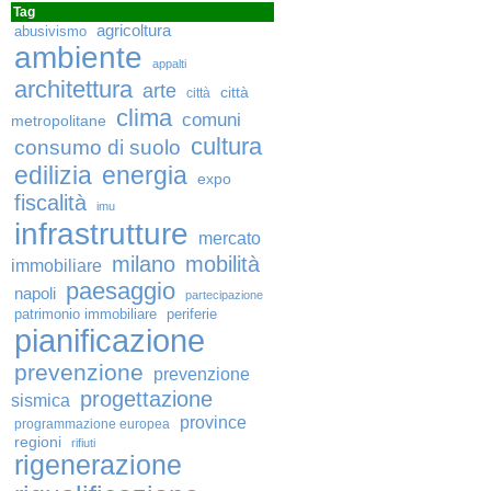
Tag
agricoltura
abusivismo
ambiente
appalti
architettura
arte
città
città
clima
comuni
metropolitane
cultura
consumo di suolo
edilizia
energia
expo
fiscalità
imu
infrastrutture
mercato
milano
mobilità
immobiliare
paesaggio
napoli
partecipazione
patrimonio immobiliare
periferie
pianificazione
prevenzione
prevenzione
progettazione
sismica
province
programmazione europea
regioni
rifiuti
rigenerazione